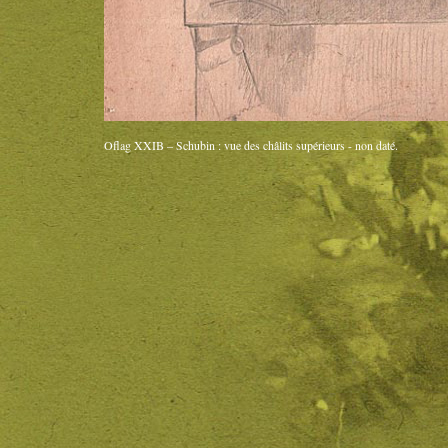
Oflag XXIB – Schubin : vue des châlits supérieurs - non daté.