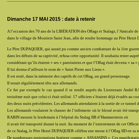
Dimanche 17 MAI 2015 : date à retenir
A l’occasion des 70 ans de la LIBÉRATION des Oflags et Stalags, l’Amicale de 
dans le village de Moutiers Saint Jean, afin de rendre hommage au Père Henri
Le Père DUPAQUIER, qui aurait pu comme ancien combattant de la 1ère guerre
dans les débuts de sa captivité, refusa cette opportunité. Il souhaita rester aup
considérant qu’ils étaient « ses » paroissiens et que l’Oflag était devenu « sa » 
Il lui donna d’ailleurs le nom de « Saint Pierre aux Liens ».
Il est resté, dans la mémoire des captifs de cet Oflag, un grand personnage.
Il tenait régulièrement tête aux allemands.
Ce fut par exemple le cas quand il se rendit auprès du Lieutenant André RAB
troisième nuit que celui-ci était utilisé. 17 officiers s’étaient déjà évadés au co
des deux nuits précédentes. Les allemands attendaient à la sortie de ce tunnel 
Les allemands voulaient le chasser de l’infirmerie où le blessé avait été tra
RABIN mourut le lendemain à l’hôpital du Stalag IIB d’Hammerstein où
il avait été transporté durant la nuit. Au moment de l’enterrement de cet Officie
de ce Stalag, le Père Henri DUPAQUIER célébra une messe à l’Oflag IID en sa 
De nombreuses protestations fusèrent comme « ASSASSINS ». Ces manifestatio