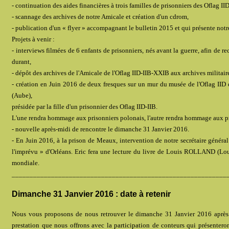
- continuation des aides financières à trois familles de prisonniers des Oflag IID
- scannage des archives de notre Amicale et création d'un cdrom,
- publication d'un « flyer » accompagnant le bulletin 2015 et qui présente notre
Projets à venir :
- interviews filmées de 6 enfants de prisonniers, nés avant la guerre, afin de r
durant,
- dépôt des archives de l'Amicale de l'Oflag IID-IIB-XXIB aux archives militai
- création en Juin 2016 de deux fresques sur un mur du musée de l'Oflag IID
(Aube),
présidée par la fille d'un prisonnier des Oflag IID-IIB.
L'une rendra hommage aux prisonniers polonais, l'autre rendra hommage aux pr
- nouvelle après-midi de rencontre le dimanche 31 Janvier 2016.
- En Juin 2016, à la prison de Meaux, intervention de notre secrétaire généra
l'imprévu » d'Orléans. Eric fera une lecture du livre de Louis ROLLAND (Lo
mondiale.
____________________________________________________________
Dimanche 31 Janvier 2016 : date à retenir
Nous vous proposons de nous retrouver le dimanche 31 Janvier 2016 après mi
prestation que nous offrons avec la participation de conteurs qui présentero