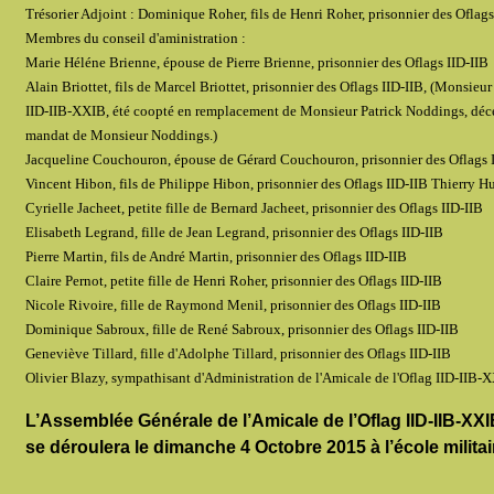
Trésorier Adjoint : Dominique Roher, fils de Henri Roher, prisonnier des Oflags
Membres du conseil d'aministration :
Marie Héléne Brienne, épouse de Pierre Brienne, prisonnier des Oflags IID-IIB
Alain Briottet, fils de Marcel Briottet, prisonnier des Oflags IID-IIB, (Monsieu
IID-IIB-XXIB, été coopté en remplacement de Monsieur Patrick Noddings, décédé
mandat de Monsieur Noddings.)
Jacqueline Couchouron, épouse de Gérard Couchouron, prisonnier des Oflags 
Vincent Hibon, fils de Philippe Hibon, prisonnier des Oflags IID-IIB Thierry Hub
Cyrielle Jacheet, petite fille de Bernard Jacheet, prisonnier des Oflags IID-IIB
Elisabeth Legrand, fille de Jean Legrand, prisonnier des Oflags IID-IIB
Pierre Martin, fils de André Martin, prisonnier des Oflags IID-IIB
Claire Pernot, petite fille de Henri Roher, prisonnier des Oflags IID-IIB
Nicole Rivoire, fille de Raymond Menil, prisonnier des Oflags IID-IIB
Dominique Sabroux, fille de René Sabroux, prisonnier des Oflags IID-IIB
Geneviève Tillard, fille d'Adolphe Tillard, prisonnier des Oflags IID-IIB
Olivier Blazy, sympathisant d'Administration de l'Amicale de l'Oflag IID-IIB-XXI
L’Assemblée Générale de l’Amicale de l’Oflag IID-IIB-XX
se déroulera le dimanche 4 Octobre 2015 à l’école militai
_______________________________________________