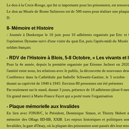
Le don à la Croix-Rouge, qui fut si importante pour les prisonniers, est renouve
Le don au Musée de Borne Sulinowo est de 500 euros pour réaliser une plaque 
D.
II- Mémoire et Histoire
- Journée à Dunkerque le 10 juin pour 10 adhérents organisée par Eric e
l'opération Dynamo suivi d'une visite du quai Est, puis l'après-midi du Musée
soldats français.
- RDV de l'Histoire à Blois, 5-8 Octobre, « Les vivants et 
Pour la 4e année, depuis la première organisée par Etienne Jacheet en 202
l'amitié entre nous, les relations avec le public, la découverte de nouveaux desc
Conférence dans la Cathédrale par Isabelle Schwartz-Gastine, le 5 octobre : 
durant sa captivité de 1940 à 1945. Environ 80 personnes ont été présentes
Par roulement sur le stand, durant 3 jours, présence de 10 adhérents (dont 6 
Un grand merci à Marie-France Fayet qui a porté toute l'organisation
- Plaque mémorielle aux Invalides
En lien avec l'ONAVC, le Président, Dominique Simon, et Thierry Hubert œu
mémoire des Oflags IID-IIB, XXIB. Les enjeux historiques et politiques son
Invalides, la gare d'Orsay, où la plupart des prisonniers sont passés dès leur ret