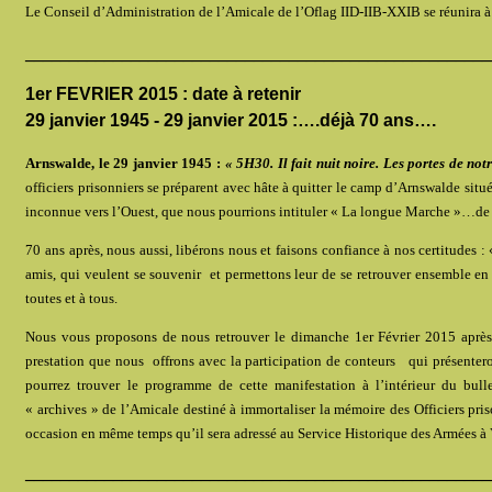
Le Conseil d’Administration de l’Amicale de l’Oflag IID-IIB-XXIB se réunira à P
_____________________________________________________
1er FEVRIER 2015 : date à retenir
29 janvier 1945 - 29 janvier 2015 :….déjà 70 ans….
Arnswalde, le 29 janvier 1945 :
« 5H30. Il fait nuit noire. Les portes de n
officiers prisonniers se préparent avec hâte à quitter le camp d’Arnswalde sit
inconnue vers l’Ouest, que nous pourrions intituler « La longue Marche »…d
70 ans après, nous aussi, libérons nous et faisons confiance à nos certitudes : 
amis, qui veulent se souvenir et permettons leur de se retrouver ensemble e
toutes et à tous.
Nous vous proposons de nous retrouver le dimanche 1er Février 2015 après m
prestation que nous offrons avec la participation de conteurs qui présentero
pourrez trouver le programme de cette manifestation à l’intérieur du bul
« archives » de l’Amicale destiné à immortaliser la mémoire des Officiers pri
occasion en même temps qu’il sera adressé au Service Historique des Armées à
_____________________________________________________