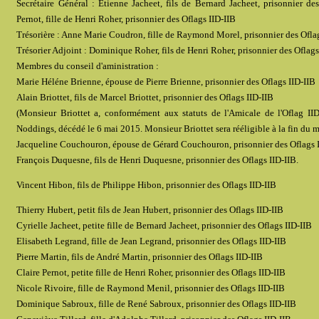
Secrétaire Général : Etienne Jacheet, fils de Bernard Jacheet, prisonnier de
Pernot, fille de Henri Roher, prisonnier des Oflags IID-IIB
Trésorière : Anne Marie Coudron, fille de Raymond Morel, prisonnier des Ofla
Trésorier Adjoint : Dominique Roher, fils de Henri Roher, prisonnier des Oflags
Membres du conseil d'aministration :
Marie Héléne Brienne, épouse de Pierre Brienne, prisonnier des Oflags IID-IIB
Alain Briottet, fils de Marcel Briottet, prisonnier des Oflags IID-IIB
(Monsieur Briottet a, conformément aux statuts de l'Amicale de l'Oflag I
Noddings, décédé le 6 mai 2015. Monsieur Briottet sera rééligible à la fin du
Jacqueline Couchouron, épouse de Gérard Couchouron, prisonnier des Oflags 
François Duquesne, fils de Henri Duquesne, prisonnier des Oflags IID-IIB.
Vincent Hibon, fils de Philippe Hibon, prisonnier des Oflags IID-IIB
Thierry Hubert, petit fils de Jean Hubert, prisonnier des Oflags IID-IIB
Cyrielle Jacheet, petite fille de Bernard Jacheet, prisonnier des Oflags IID-IIB
Elisabeth Legrand, fille de Jean Legrand, prisonnier des Oflags IID-IIB
Pierre Martin, fils de André Martin, prisonnier des Oflags IID-IIB
Claire Pernot, petite fille de Henri Roher, prisonnier des Oflags IID-IIB
Nicole Rivoire, fille de Raymond Menil, prisonnier des Oflags IID-IIB
Dominique Sabroux, fille de René Sabroux, prisonnier des Oflags IID-IIB