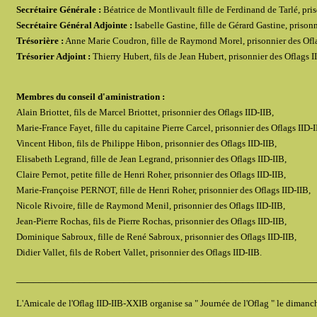
Secrétaire Générale :
Béatrice de Montlivault fille de Ferdinand de Tarlé, pris
Secrétaire Général Adjointe :
Isabelle Gastine, fille de Gérard Gastine, prisonn
Trésorière :
Anne Marie Coudron, fille de Raymond Morel, prisonnier des Ofla
Trésorier Adjoint :
Thierry Hubert, fils de Jean Hubert, prisonnier des Oflags I
Membres du conseil d'aministration :
Alain Briottet, fils de Marcel Briottet, prisonnier des Oflags IID-IIB,
Marie-France Fayet, fille du capitaine Pierre Carcel, prisonnier des Oflags IID-I
Vincent Hibon, fils de Philippe Hibon, prisonnier des Oflags IID-IIB,
Elisabeth Legrand, fille de Jean Legrand, prisonnier des Oflags IID-IIB,
Claire Pernot, petite fille de Henri Roher, prisonnier des Oflags IID-IIB,
Marie-Françoise PERNOT, fille de Henri Roher, prisonnier des Oflags IID-IIB,
Nicole Rivoire, fille de Raymond Menil, prisonnier des Oflags IID-IIB,
Jean-Pierre Rochas, fils de Pierre Rochas, prisonnier des Oflags IID-IIB,
Dominique Sabroux, fille de René Sabroux, prisonnier des Oflags IID-IIB,
Didier Vallet, fils de Robert Vallet, prisonnier des Oflags IID-IIB.
_____________________________________________________
L'Amicale de l'Oflag IID-IIB-XXIB organise sa " Journée de l'Oflag " le dimanche