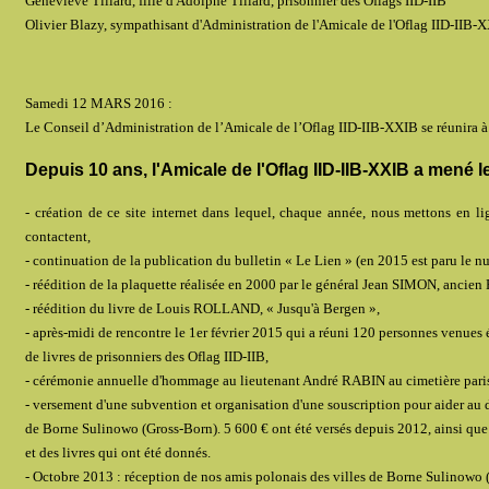
Geneviève Tillard, fille d'Adolphe Tillard, prisonnier des Oflags IID-IIB
Olivier Blazy, sympathisant d'Administration de l'Amicale de l'Oflag IID-IIB-
Samedi 12 MARS 2016 :
Le Conseil d’Administration de l’Amicale de l’Oflag IID-IIB-XXIB se réunira à 
Depuis 10 ans, l'Amicale de l'Oflag IID-IIB-XXIB a mené le
- création de ce site internet dans lequel, chaque année, nous mettons en 
contactent,
- continuation de la publication du bulletin « Le Lien » (en 2015 est paru le 
- réédition de la plaquette réalisée en 2000 par le général Jean SIMON, ancien 
- réédition du livre de Louis ROLLAND, « Jusqu'à Bergen »,
- après-midi de rencontre le 1er février 2015 qui a réuni 120 personnes venues 
de livres de prisonniers des Oflag IID-IIB,
- cérémonie annuelle d'hommage au lieutenant André RABIN au cimetière paris
- versement d'une subvention et organisation d'une souscription pour aider au
de Borne Sulinowo (Gross-Born). 5 600 € ont été versés depuis 2012, ainsi que 
et des livres qui ont été donnés.
- Octobre 2013 : réception de nos amis polonais des villes de Borne Sulinowo