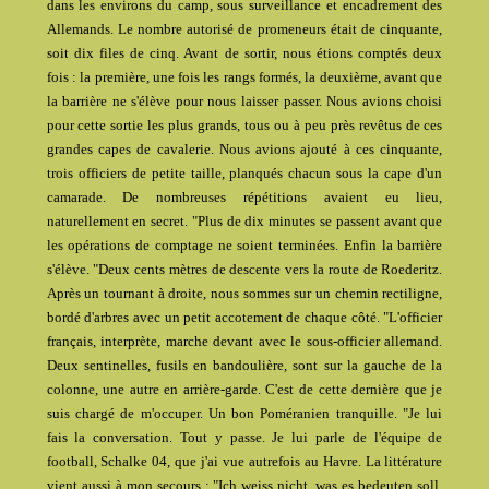
dans les environs du camp, sous surveillance et encadrement des
Allemands. Le nombre autorisé de promeneurs était de cinquante,
soit dix files de cinq. Avant de sortir, nous étions comptés deux
fois : la première, une fois les rangs formés, la deuxième, avant que
la barrière ne s'élève pour nous laisser passer. Nous avions choisi
pour cette sortie les plus grands, tous ou à peu près revêtus de ces
grandes capes de cavalerie. Nous avions ajouté à ces cinquante,
trois officiers de petite taille, planqués chacun sous la cape d'un
camarade. De nombreuses répétitions avaient eu lieu,
naturellement en secret. "Plus de dix minutes se passent avant que
les opérations de comptage ne soient terminées. Enfin la barrière
s'élève. "Deux cents mètres de descente vers la route de Roederitz.
Après un tournant à droite, nous sommes sur un chemin rectiligne,
bordé d'arbres avec un petit accotement de chaque côté. "L'officier
français, interprète, marche devant avec le sous-officier allemand.
Deux sentinelles, fusils en bandoulière, sont sur la gauche de la
colonne, une autre en arrière-garde. C'est de cette dernière que je
suis chargé de m'occuper. Un bon Poméranien tranquille. "Je lui
fais la conversation. Tout y passe. Je lui parle de l'équipe de
football, Schalke 04, que j'ai vue autrefois au Havre. La littérature
vient aussi à mon secours : "Ich weiss nicht, was es bedeuten soll,