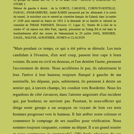
STUBE 2
Debout de gauche à droite : de la GORCE, CARAYOL, CORNUT-GENTILLE,
FAJEAU, d'HARAMBURE, André RABIN (assassiné par les allemands à la sortie
du tunnel, le troisième soir et enterré au cimetière français de Gdansk dans la tombe
n° 1249 puis ramené en france en 1951 à la demande de sa famille et inhumé au
cimetière de THIAIS PARISIEN, Division 17, Ligne 12, Tombe 46 à côté de la
tombe 47 où repose son frère Paul, caporal, prisonnier au Stalag IIA et tué dans le
bombardement allié des usines de Warnemünde le 29 juillet 1943), BERNIER,
ZAGEL, HALFER, AUBATHIER, DUHEN et CLAUZON
"Mais pendant ce temps, ce qui a été prévu se déroule. Les trois
candidats à l'évasion, d'un seul coup, passent leur cape à leurs
voisins. Ils sont en civil en dessous, et l'un derrière l'autre, prennent
l'accotement de droite. Nous accélérons le pas, ils ralentissent le
leur. J'arrive à leur hauteur, toujours flanqué à gauche de ma
sentinelle, les dépasse, puis, subitement, ils prennent à droite un
sentier qui, à travers champs, les conduit vers Roederitz. Nous les
regardons de côté s'avancer, dans l'attente angoissée d'un incident
qui, par bonheur, ne survient pas. Pourtant, le sous-officier qui
dirige notre groupe a un soupçon en voyant de loin ces trois
hommes progresser vers le hameau. Il fait arrêter notre colonne et
commence le comptage de ses ouailles pour vérification. Nous
sommes toujours cinquante, comme au départ. Il a un grand sourire
et nous continuons la promenade". (28) Après plusieurs de ces