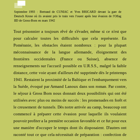
Septembre 1993 : Bertrand de CUNIAC et Yves BRICARD devant la gare de
Deutsch Krone où ils avaient pris le train vers l'ouest après leur évasion de l'Oflag
IID de Gross-Born en mars 1942
Tout prisonnier a toujours rêvé de s'évader, même si ce n'est que
pour calculer toutes les difficultés que cela représente. En
Poméranie, les obstacles étaient nombreux : pour la plupart
méconnaissance de la langue allemande, éloignement des
frontières occidentales (France ou Suisse), absence de
renseignements sur l'accueil possible en U.R.S.S., malgré la faible
distance, cette voie ayant d'ailleurs été supprimée dès le printemps
1941. Restaient la proximité de la Baltique et l'embarquement vers
la Suède, évoqué par Armand Lanoux dans son roman. Par contre,
le séjour à Gross Born nous donnait deux possibilités qui ont été
utilisées avec plus ou moins de succès : les promenades en forêt et
le creusement de tunnels. Dès notre arrivée au camp, beaucoup ont
commencé à préparer cette évasion pour laquelle ils voulaient
pouvoir profiter a la première occasion favorable et ce fut pour eux
une manière d'occuper le temps dont ils disposaient. D'autres ont
raconté tout ce que cela nécessitait de préparation : confection de