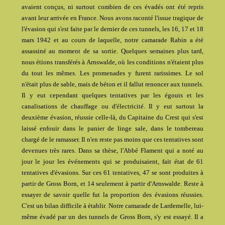
avaient conçus, ni surtout combien de ces évadés ont été repris
avant leur arrivée en France. Nous avons raconté l'issue tragique de
l'évasion qui s'est faite par le dernier de ces tunnels, les 16, 17 et 18
mars 1942 et au cours de laquelle, notre camarade Rabin a été
assassiné au moment de sa sortie. Quelques semaines plus tard,
nous étions transférés à Arnswalde, où les conditions n'étaient plus
du tout les mêmes. Les promenades y furent rarissimes. Le sol
n'était plus de sable, mais de béton et il fallut renoncer aux tunnels.
Il y eut cependant quelques tentatives par les égouts et les
canalisations de chauffage ou d'électricité. Il y eut surtout la
deuxième évasion, réussie celle-là, du Capitaine du Crest qui s'est
laissé enfouir dans le panier de linge sale, dans le tombereau
chargé de le ramasser. Il n'en reste pas moins que ces tentatives sont
devenues très rares. Dans sa thèse, l'Abbé Flament qui a noté au
jour le jour les événements qui se produisaient, fait état de 61
tentatives d'évasions. Sur ces 61 tentatives, 47 se sont produites à
partir de Gross Born, et 14 seulement à partir d'Arnswalde. Reste à
essayer de savoir quelle fut la proportion des évasions réussies.
C'est un bilan difficile à établir. Notre camarade de Lardemelle, lui-
même évadé par un des tunnels de Gross Born, s'y est essayé. Il a