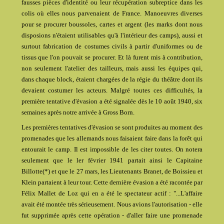
fausses pièces d'identité ou leur récupération subreptice dans les
colis où elles nous parvenaient de France. Manoeuvres diverses
pour se procurer boussoles, cartes et argent (les marks dont nous
disposions n'étaient utilisables qu'à l'intérieur des camps), aussi et
surtout fabrication de costumes civils à partir d'uniformes ou de
tissus que l'on pouvait se procurer. Et là furent mis à contribution,
non seulement l'atelier des tailleurs, mais aussi les équipes qui,
dans chaque block, étaient chargées de la régie du théâtre dont ils
devaient costumer les acteurs. Malgré toutes ces difficultés, la
première tentative d'évasion a été signalée dès le 10 août 1940, six
semaines après notre arrivée à Gross Born.
Les premières tentatives d'évasion se sont produites au moment des
promenades que les allemands nous faisaient faire dans la forêt qui
entourait le camp. Il est impossible de les citer toutes. On notera
seulement que le ler février 1941 partait ainsi le Capitaine
Billotte(*) et que le 27 mars, les Lieutenants Branet, de Boissieu et
Klein partaient à leur tour. Cette dernière évasion a été racontée par
Félix Mallet de Loz qui en a été le spectateur actif : "...L'affaire
avait été montée très sérieusement. Nous avions l'autorisation - elle
fut supprimée après cette opération - d'aller faire une promenade