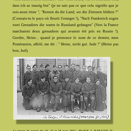
dass ich so traurig bin" (je ne sais pas ce que cela signifie que je
sois aussi triste ", "Kennst du die Land, wo die Zitronen blühen ?"
(Connais-tu le pays où fleurit l'oranger !), "Nach Frankreich zogen
zwei Grenadiers die waren in Russland gefangen" (Vers la France
marchaient deux grenadiers qui avaient été pris en Russie !).
Goethe, Heine... quand je prononce le nom de ce dernier, mon
Poméranien, affolé, me dit : " Heine, nicht gut. Jude !" (Heine pas
bon, Juif).
Le groupe du tunnel des 16, 17 et 18 mars 1942 : BLOCK 2, BARACKE 35,