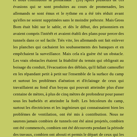
évasions qui se sont produites au cours de promenades, les
allemands se sont émus et le rythme en a été très réduit avant
qu'elles ne soient supprimées sans le moindre prétexte. Mais Gross
Born était bâti sur le sable, et dès le début, des prisonniers en
avaient compris l'intérêt et avaient établi des plans pour percer des
tunnels dans ce sol facile. Très vite, les allemands ont fait enlever
les planches qui cachaient les soubassements des baraques et en
empêchaient la surveillance. Mais cela n'a guère été un obstacle.
Les vrais obstacles étaient la friabilité du terrain qui obligeait au
boisage du conduit, l'évacuation des déblais, qu'il fallait camoufler
en les répandant petit à petit sur l'ensemble de la surface du camp
et surtout les problèmes d'aération et d'éclairage de ceux qui
travaillaient au fond d'un boyau qui pouvait atteindre plus d'une
centaine de mètres, à plus de cinq mètres de profondeur pour passer
sous les barbelés et atteindre la forêt. Les bricoleurs du camp,
surtout les électriciens et les ingénieurs qui connaissaient bien les
problèmes de ventilation, ont été mis à contribution. Nous ne
saurons jamais combien de tunnels ont été ainsi projetés, combien
ont été commencés, combien ont été découverts pendant la période
des travaux, combien ont abouti et permis le départ de ceux qui les