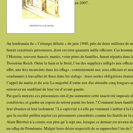
en 2007.
Au lendemain de « l’étrange défaite » de juin 1940, près de deux millions de mi
furent constitués prisonniers, dont environ quarante mille officiers. Ces homme
l’Histoire, souvent fiancés, mariés, voire pères de familles, furent répartis dans
Troisième Reich. Outre la faim et le froid, l’un des supplices infligés aux officie
effet, une fois incarcérés dans les oflags - contrairement aux sous-officiers et au
condamnés à travailler de force dans les stalags - leurs seules obligations étaie
l’appel du matin et du soir. La majorité d’entre eux dut attendre cinq longues 
retrouver un semblant de leur vie d’avant-guerre.
Par quels moyens ces prisonniers ont-il pu surmonter cette inactivité imposée d
conditions, et garder un espoir de retour parmi les leurs ? Comment leurs famill
leur absence et leur isolement ? La captivité a-t-elle pu vraiment s’arrêter à la L
que la société préféra rejeter ces prisonniers considérés comme les fautifs de la 
Alain Briottet n’a connu son père qu’à sept ans, lorsque ce dernier est revenu d
un oflag de Poméranie. Malgré leurs désirs respectifs de se rapprocher l’un de l’