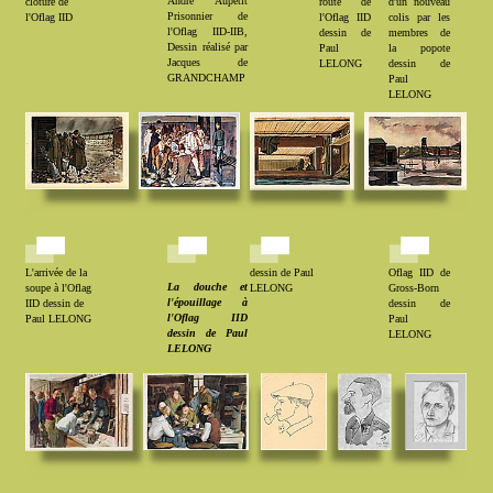
André Aupetit
clôture de
route de
d'un nouveau
Prisonnier de
l'Oflag IID
l'Oflag IID
colis par les
l'Oflag IID-IIB,
dessin de
membres de
Dessin réalisé par
Paul
la popote
Jacques de
LELONG
dessin de
GRANDCHAMP
Paul
LELONG
L'arrivée de la
dessin de Paul
Oflag IID de
La douche et
soupe à l'Oflag
LELONG
Gross-Born
l'épouillage à
IID dessin de
dessin de
l'Oflag IID
Paul LELONG
Paul
dessin de Paul
LELONG
LELONG