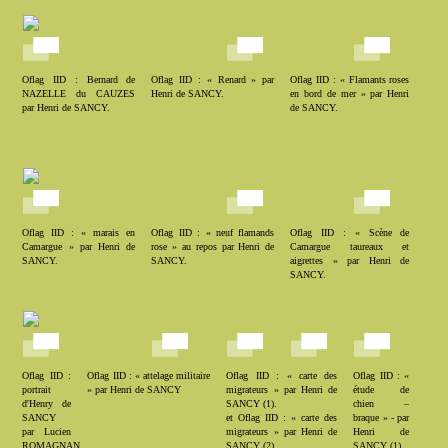
Oflag IID : Bernard de
Oflag IID : « Renard » par
Oflag IID : « Flamants roses
NAZELLE du CAUZES
Henri de SANCY.
en bord de mer » par Henri
par Henri de SANCY.
de SANCY.
Oflag IID : « marais en
Oflag IID : « neuf flamands
Oflag IID : « Scène de
Camargue » par Henri de
rose » au repos par Henri de
Camargue taureaux et
SANCY.
SANCY.
aigrettes » par Henri de
SANCY.
Oflag IID :
Oflag IID : « attelage militaire
Oflag IID : « carte des
Oflag IID : «
portrait
» par Henri de SANCY
migrateurs » par Henri de
étude de
d'Henry de
SANCY (1).
chien –
SANCY
et Oflag IID : « carte des
braque » - par
par Lucien
migrateurs » par Henri de
Henri de
ROMAGNAN
SANCY (2)
SANCY (1).