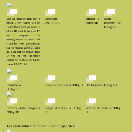
Vue au premier plan sur le
Lieutenant
Mirador a
Cours
block II de l'Oflag IID de
Jean DUGUE
l'Oflag IID
interieure de
Gross-Born avec au fond le
l'Oflag IIB
block III dont la baraque 12
est indiquée. Ce
renseignement a permis de
situer les lieux apparaissant
sur ce dessin grâce à l'aide
du plan qui se trouve dans
le site et est lui-même
extrait de la thèse de l'abbé
Pierre FLAMENT.
Chambrée a
Cours ou conference a l'Oflag IID
Des baraques a l'Oflag IID
l'Oflag IID
Exterieur d'une baraque a
Groupe d'Officiers a l'Oflag
Interieur de stube a l'Oflag
l'Oflag IID
IID
IID
Les carricatures "écrit sur le sable" par Moq