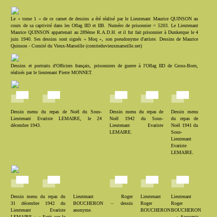
Le « tome 1 » de ce carnet de dessins a été réalisé par le Lieutenant Maurice QUINSON au
cours de sa captivité dans les Oflag IID et IIB. Numéro de prisonnier = 5203. Le Lieutenant
Maurice QUINSON appartenait au 289ème R.A.D.H. et il fut fait prisonnier à Dunkerque le 4
juin 1940. Ses dessins sont signés « Moq », son pseudonyme d'artiste. Dessins de Maurice
Quinson - Comité du Vieux-Marseille (comiteduvieuxmarseille.net)
Dessins et portraits d'Officiers français, prisonniers de guerre à l'Oflag IID de Gross-Born,
réalisés par le lieutenant Pierre MONNET.
Dessin menu du repas de Noël du Sous-
Dessin menu du repas de
Dessin menu
Lieutenant Evariste LEMAIRE, le 24
Noël 1942 du Sous-
du repas de
décembre 1943.
Lieutenant Evariste
Noël 1941 du
LEMAIRE.
Sous-
Lieutenant
Evariste
LEMAIRE.
Dessin menu du repas du
Lieutenant Roger
Lieutenant
Lieutenant
31 décembre 1942 du
BOUCHERON – dessin
Roger
Roger
Lieutenant Evariste
anonyme.
BOUCHERON
BOUCHERON
LEMAIRE : « Ecrit sur le
–
– « Souvenir