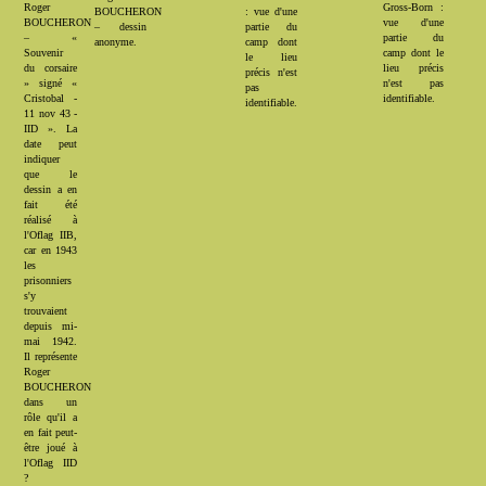
Roger
Gross-Born :
BOUCHERON
: vue d'une
BOUCHERON
vue d'une
– dessin
partie du
– «
partie du
anonyme.
camp dont
Souvenir
camp dont le
le lieu
du corsaire
lieu précis
précis n'est
» signé «
n'est pas
pas
Cristobal -
identifiable.
identifiable.
11 nov 43 -
IID ». La
date peut
indiquer
que le
dessin a en
fait été
réalisé à
l'Oflag IIB,
car en 1943
les
prisonniers
s'y
trouvaient
depuis mi-
mai 1942.
Il représente
Roger
BOUCHERON
dans un
rôle qu'il a
en fait peut-
être joué à
l'Oflag IID
?