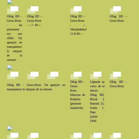
Oflag IID –
Oflag IID –
Oflag IID –
Oflag IID –
Gross-Born
Gross-Born
Gross-Born
Gross-Born
: un
: « 7- 40 ».
: «
prisonnier
Westphalehof
sur son
11-8-40 »
châlit. On
aperçoit en
transparence
le tampon
de la
censure.
Oflag IID –
Légende au
Oflag IID -
Oflag IID – Gross-Born. On aperçoit en
Gross-
verso de ce
Gross-Born
transparence le tampon de la censure.
Born.
dessin :
Maisons de
Oflag IID,
Rederitz
Block I,
(peinture
Barrack 25,
inachevée).
Stube 1.
Date :
juillet
1940.