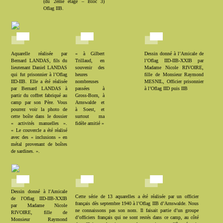
(du 2ème étage – Bloc 3)
Oflag IIB.
Aquarelle réalisée par
« à Gilbert
Dessin donné à l’Amicale de
Bernard LANDAS, fils du
Trillaud, en
l’Oflag IID-IIB-XXIB par
lieutenant Daniel LANDAS
souvenir des
Madame Nicole RIVOIRE,
qui fut prisonnier à l’Oflag
heures
fille de Monsieur Raymond
IID-IIB. Elle a été réalisée
nombreuses
MESNIL, Officier prisonnier
par Bernard LANDAS à
passées à
à l’Oflag IID puis IIB
partir du coffret fabriqué au
Gross-Born, à
camp par son Père. Vous
Arnswalde et
pourrez voir la photo de
à Soest, et
cette boîte dans le dossier
surtout ma
« activités manuelles ».
fidèle amitié »
« Le couvercle a été réalisé
avec des « inclusions » en
métal provenant de boîtes
de sardines. ».
Dessin donné à l'Amicale
Cette série de 13 aquarelles a été réalisée par un officier
de l'Oflag IID-IIB-XXIB
français dès septembre 1940 à l’Oflag IIB d’Arnswalde. Nous
par Madame Nicole
ne connaissons pas son nom. Il faisait partie d’un groupe
RIVOIRE, fille de
d’officiers français qui ne sont restés dans ce camp, au côté
Monsieur Raymond