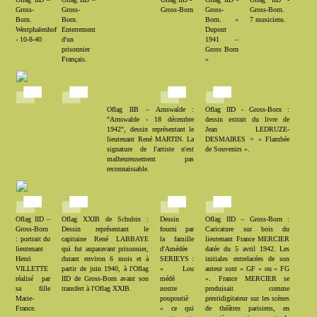
Gross-
Gross-
Gross-Born
Gross-
Gross-Born.
Born.
Born.
Born. «
7 musiciens.
Westphalenhof
Enterrement
Dupont
- 10-8-40
d'un
1941 –
prisonnier
Gross Born
Français.
»
Oflag IIB – Arnswalde :
Oflag IID - Gross-Born :
"Arnswalde - 18 décembre
dessin extrait du livre de
1942", dessin représentant le
Jean LEDRUZE-
lieutenant René MARTIN. La
DESMAIRES = « Flambée
signature de l'artiste n'est
de Souvenirs ».
malheureusement pas
reconnaissable.
Oflag IID –
Oflag XXIB de Schubin :
Dessin
Oflag IID – Gross-Born :
Gross-Born
Dessin représentant le
fourni par
Caricature sur bois du
: portrait du
capitaine René LABBAYE
la famille
lieutenant France MERCIER
lieutenant
qui fut auparavant prisonnier,
d'Amédée
datée du 5 avril 1942. Les
Henri
durant environ 6 mois et à
SERIEYS :
initiales entrelacées de son
VILLETTE
partir de juin 1940, à l'Oflag
« Lou
auteur sont « GF » ou « FG
réalisé par
IID de Gross-Born avant son
médè
». France MERCIER se
sa fille
transfert à l'Oflag XXIB.
nostre
produisait comme
Marie-
poupoutiè
prestidigitateur sur les scènes
France.
» ce qui
de théâtres parisiens, en