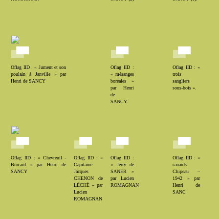
Oflag IID : « Jument et son
Oflag IID :
Oflag IID : «
poulain à Janville » par
« mésanges
trois
Henri de SANCY
boréales »
sangliers
par Henri
sous-bois ».
de
SANCY.
Oflag IID : « Chevreuil -
Oflag IID : «
Oflag IID :
Oflag IID : «
Brocard » par Henri de
Capitaine
« Jerry de
canards
SANCY
Jacques
SANER »
Chipeau –
CHENON de
par Lucien
1942 » par
LÉCHÉ » par
ROMAGNAN
Henri de
Lucien
SANC
ROMAGNAN