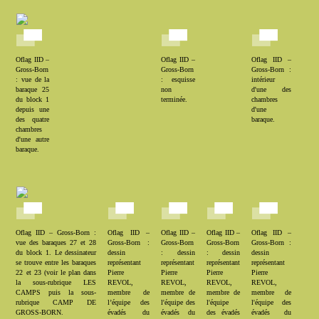
Oflag IID –
Oflag IID –
Oflag IID –
Gross-Born
Gross-Born
Gross-Born :
: vue de la
: esquisse
intérieur
baraque 25
non
d'une des
du block 1
terminée.
chambres
depuis une
d'une
des quatre
baraque.
chambres
d'une autre
baraque.
Oflag IID – Gross-Born :
Oflag IID –
Oflag IID –
Oflag IID –
Oflag IID –
vue des baraques 27 et 28
Gross-Born :
Gross-Born
Gross-Born
Gross-Born :
du block 1. Le dessinateur
dessin
: dessin
: dessin
dessin
se trouve entre les baraques
représentant
représentant
représentant
représentant
22 et 23 (voir le plan dans
Pierre
Pierre
Pierre
Pierre
la sous-rubrique LES
REVOL,
REVOL,
REVOL,
REVOL,
CAMPS puis la sous-
membre de
membre de
membre de
membre de
rubrique CAMP DE
l’équipe des
l'équipe des
l'équipe
l'équipe des
GROSS-BORN.
évadés du
évadés du
des évadés
évadés du