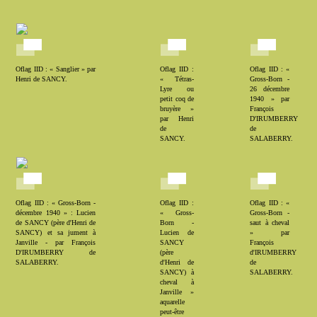
Oflag IID : « Sanglier » par
Oflag IID :
Oflag IID : «
Henri de SANCY.
« Tétras-
Gross-Born -
Lyre ou
26 décembre
petit coq de
1940 » par
bruyère »
François
par Henri
D'IRUMBERRY
de
de
SANCY.
SALABERRY.
Oflag IID : « Gross-Born -
Oflag IID :
Oflag IID : «
décembre 1940 » : Lucien
« Gross-
Gross-Born -
de SANCY (père d'Henri de
Born -
saut à cheval
SANCY) et sa jument à
Lucien de
» par
Janville - par François
SANCY
François
D'IRUMBERRY de
(père
d'IRUMBERRY
SALABERRY.
d'Henri de
de
SANCY) à
SALABERRY.
cheval à
Janville »
aquarelle
peut-être