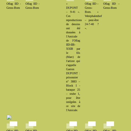
Oflag IID -
Oflag IID -
«
Oflag IID –
Oflag IID –
Gross-Born
Gross-Born
DUPONT
Gross-
Gross-Born
– 9-41 ».
Born. «
Ces
Westphalenhof
reproductions
– peut-être
de dessins
24-7-40 ?
ont été
».
données à
l'Amicale
de l'Oflag
IID-IIB-
XXIB par
le fils
(Marc) de
l'artiste qui
s'appelle
Gaston
DUPONT :
prisonnier
n° 3883 –
Block I -
baraque 25
– stube 1,
pour être
intégrées à
ce site de
l'Amicale.
Oflag IID –
Oflag IID –
Oflag IID -
Oflag IID -
Oflag IID -