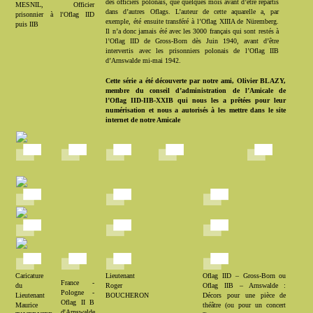
des officiers polonais, que quelques mois avant d’être répartis
MESNIL, Officier
dans d’autres Oflags. L’auteur de cette aquarelle a, par
prisonnier à l'Oflag IID
exemple, été ensuite transféré à l’Oflag XIIIA de Nüremberg.
puis IIB
Il n’a donc jamais été avec les 3000 français qui sont restés à
l’Oflag IID de Gross-Born dès Juin 1940, avant d’être
intervertis avec les prisonniers polonais de l’Oflag IIB
d’Arnswalde mi-mai 1942.
Cette série a été découverte par notre ami, Olivier BLAZY,
membre du conseil d’administration de l’Amicale de
l’Oflag IID-IIB-XXIB qui nous les a prêtées pour leur
numérisation et nous a autorisés à les mettre dans le site
internet de notre Amicale
Caricature
Lieutenant
Oflag IID – Gross-Born ou
France -
du
Roger
Oflag IIB – Arnswalde :
Pologne -
Lieutenant
BOUCHERON
Décors pour une pièce de
Oflag II B
Maurice
théâtre (ou pour un concert
d'Arnswalde