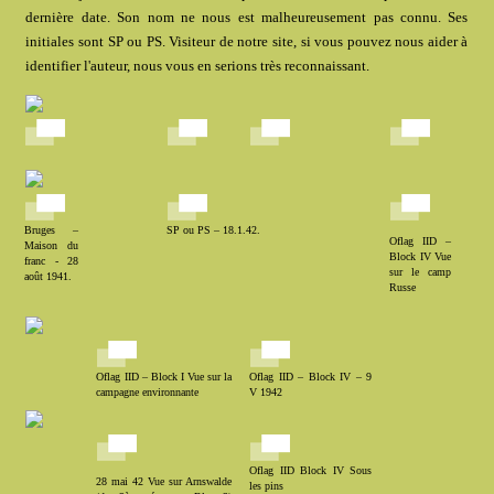
dernière date. Son nom ne nous est malheureusement pas connu. Ses
initiales sont SP ou PS. Visiteur de notre site, si vous pouvez nous aider à
identifier l'auteur, nous vous en serions très reconnaissant.
Bruges –
SP ou PS – 18.1.42.
Oflag IID –
Maison du
Block IV Vue
franc - 28
sur le camp
août 1941.
Russe
Oflag IID – Block I Vue sur la
Oflag IID – Block IV – 9
campagne environnante
V 1942
Oflag IID Block IV Sous
28 mai 42 Vue sur Arnswalde
les pins