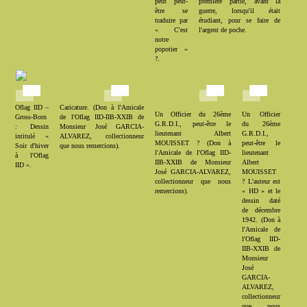
peut peut-
première partie, avant la
être se
guerre, lorsqu'il était
traduire par
étudiant, pour se faire de
« C'est
l'argent de poche.
notre
popotier »
?.
Oflag IID –
Caricature. (Don à l'Amicale
Un Officier du 26ème
Un Officier
Gross-Born
de l'Oflag IID-IIB-XXIB de
G.R.D.I., peut-être le
du 26ème
: Dessin
Monsieur José GARCIA-
lieutenant Albert
G.R.D.I.,
intitulé «
ALVAREZ, collectionneur
MOUISSET ? (Don à
peut-être le
Soir d'hiver
que nous remercions).
l'Amicale de l'Oflag IID-
lieutenant
à l'Oflag
IIB-XXIB de Monsieur
Albert
IID ».
José GARCIA-ALVAREZ,
MOUISSET
collectionneur que nous
? L'auteur est
remercions).
« HD » et le
dessin daté
de décembre
1942. (Don à
l'Amicale de
l'Oflag IID-
IIB-XXIB de
Monsieur
José
GARCIA-
ALVAREZ,
collectionneur
que nous