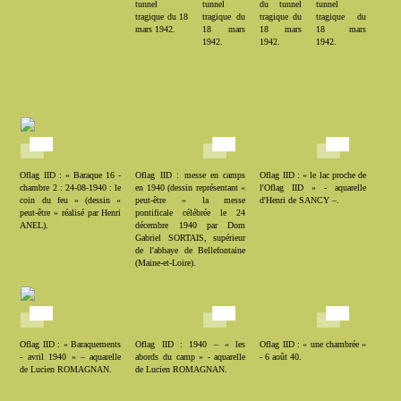
tunnel
tunnel
du tunnel
tunnel
tragique du 18
tragique du
tragique du
tragique du
mars 1942.
18 mars
18 mars
18 mars
1942.
1942.
1942.
Oflag IID : « Baraque 16 -
Oflag IID : messe en camps
Oflag IID : « le lac proche de
chambre 2 : 24-08-1940 : le
en 1940 (dessin représentant «
l'Oflag IID » - aquarelle
coin du feu » (dessin «
peut-être » la messe
d'Henri de SANCY –.
peut-être » réalisé par Henri
pontificale célébrée le 24
ANEL).
décembre 1940 par Dom
Gabriel SORTAIS, supérieur
de l'abbaye de Bellefontaine
(Maine-et-Loire).
Oflag IID : « Baraquements
Oflag IID : 1940 – « les
Oflag IID : « une chambrée »
- avril 1940 » – aquarelle
abords du camp » - aquarelle
- 6 août 40.
de Lucien ROMAGNAN.
de Lucien ROMAGNAN.