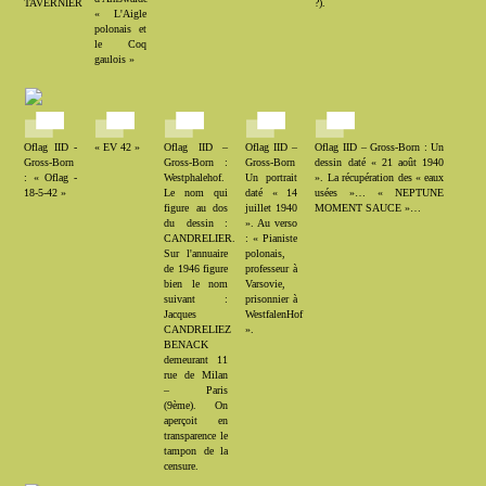
TAVERNIER
?).
« L'Aigle
polonais et
le Coq
gaulois »
Oflag IID -
« EV 42 »
Oflag IID –
Oflag IID –
Oflag IID – Gross-Born : Un
Gross-Born
Gross-Born :
Gross-Born
dessin daté « 21 août 1940
: « Oflag -
Westphalehof.
Un portrait
». La récupération des « eaux
18-5-42 »
Le nom qui
daté « 14
usées »… « NEPTUNE
figure au dos
juillet 1940
MOMENT SAUCE »…
du dessin :
». Au verso
CANDRELIER.
: « Pianiste
Sur l'annuaire
polonais,
de 1946 figure
professeur à
bien le nom
Varsovie,
suivant :
prisonnier à
Jacques
WestfalenHof
CANDRELIEZ
».
BENACK
demeurant 11
rue de Milan
– Paris
(9ème). On
aperçoit en
transparence le
tampon de la
censure.