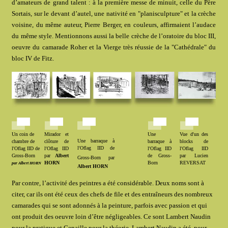
d’amateurs de grand talent : à la première messe de minuit, celle du Père
Sortais, sur le devant d’autel, une nativité en "planisculpture" et la crèche
voisine, du même auteur, Pierre Berger, en couleurs, affirmaient l’audace
du même style. Mentionnons aussi la belle crèche de l’oratoire du bloc III,
oeuvre du camarade Roher et la Vierge très réussie de la "Cathédrale" du
bloc IV de Fitz.
Un coin de
Mirador et
Une
Vue d'un des
Une barraque à
chambre de
clôture de
barraque à
blocks de
l'Oflag IID de
l'Oflag IID de
l'Oflag IID
l'Oflag IID
l'Oflag IID
Gross-Born
par
Albert
de Gross-
par Lucien
Gross-Born
par
HORN
Born
REVERSAT
par
Albert HORN
Albert HORN
Par contre, l’activité des peintres a été considérable. Deux noms sont à
citer, car ils ont été ceux des chefs de file et des entraîneurs des nombreux
camarades qui se sont adonnés à la peinture, parfois avec passion et qui
ont produit des oeuvre loin d’être négligeables. Ce sont Lambert Naudin
pour la pratique et Genaille pour la théorie. Lambert Naudin a été, pour