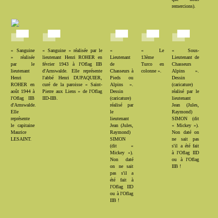
remercions).
« Sanguine
« Sanguine » réalisée par le
«
« Le
« Sous-
» réalisée
lieutenant Henri ROHER en
Lieutenant
13ème
Lieutenant de
par le
février 1943 à l'Oflag IIB
de
Turco en
Chasseurs
lieutenant
d'Arnswalde. Elle représente
Chasseurs à
colonne ».
Alpins ».
Henri
l'abbé Henri DUPAQUIER,
Pieds ou
Dessin
ROHER en
curé de la paroisse « Saint-
Alpins ».
(caricature)
août 1944 à
Pierre aux Liens » de l'Oflag
Dessin
réalisé par le
l'Oflag IIB
IID-IIB.
(caricature)
lieutenant
d'Arnswalde.
réalisé par
Jean (Jules,
Elle
le
Raymond)
représente
lieutenant
SIMON (dit
le capitaine
Jean (Jules,
« Mickey »).
Maurice
Raymond)
Non daté on
LESAINT.
SIMON
ne sait pas
(dit «
s'il a été fait
Mickey »).
à l'Oflag IID
Non daté
ou à l'Oflag
on ne sait
IIB !
pas s'il a
été fait à
l'Oflag IID
ou à l'Oflag
IIB !