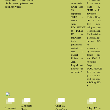
Sable vous présente ses
Arnswalde
du corsaire »
meilleurs vœux ».
(Oflag IIB)
signé « A.
25
PETIT - 11
septembre
novembre
1942) -
1943 - Oflag
dessin
IID ». La
signé
date peut
ROUSSELOT
indiquer que
(à l'Oflag
le dessin a en
IIB se
fait été réalisé
trouvaient
à l'Oflag IIB,
trois
car en 1943
prisonniers
les
portant ce
prisonniers
nom :
s'y trouvaient
Marcel –
depuis mi-
Robert –
mai 1942. Il
Jean.
représente
Lequel est
Roger
l'auteur de
BOUCHERON
ce dessin ?
dans un rôle
qu'il a en fait
peut-être joué
à l'Oflag IID
?
Lieutenant
Oflag IID –
Lieutenant
Oflag IID –
Roger
Gross-Born