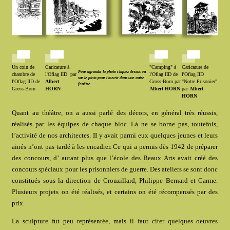
Un coin de
Caricature à
"Camping" à
Caricature de
Pour agrandir la photo cliquez dessus ou
chambre de
l'Oflag IID
par
l'Oflag IID de
l'Oflag IID
sur le picto pour l'ouvrir dans une autre
l'Oflag IID de
Albert
Gross-Born par
"Notre Prisonier"
fenêtre
Gross-Born
HORN
Albert HORN
par
Albert
HORN
Quant au théâtre, on a aussi parlé des décors, en général très réussis,
réalisés par les équipes de chaque bloc. Là ne se borne pas, toutefois,
l’activité de nos architectes. II y avait parmi eux quelques jeunes et leurs
ainés n’ont pas tardé à les encadrer. Ce qui a permis dès 1942 de préparer
des concours, d’ autant plus que l’école des Beaux Arts avait créé des
concours spéciaux pour les prisonniers de guerre. Des ateliers se sont donc
constitués sous la direction de Crouzillard, Philippe Bernard et Carme.
Plusieurs projets on été réalisés, et certains on été récompensés par des
prix.
La sculpture fut peu représentée, mais il faut citer quelques oeuvres