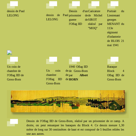
dessin de Paul
Dessin d'un
Caricature
Portrait du
dessin de Paul
LELONG
prisonnier de
de Michel
Lieutenant
LELONG
guerre de
SIROT
georges
l'Oflag IID
réalisé par
MENANT du
"MOQ"
113e
régiment
d'infanterie
de BLOIS 21
mai 1941
Un coin de
1940 Oflag IID
Baraque
Un coin de
chambre de
de Gross-Born
Block 4
chambre de
l'Oflag IID de
par
Albert
Oflag IID de
l'Oflag IID de
Gross-Born
HORN
Gross-Born
Gross-Born
Dessin de l'Oflag IID de Gross-Born, réalisé par un prisonnier de ce camp. A
droite, on peut remarquer les baraques du Block 4. Ce dessin mesure 1,30
mètre de long sur 30 centimètres de haut et est composé de 5 feuilles reliées les
une aux autres.