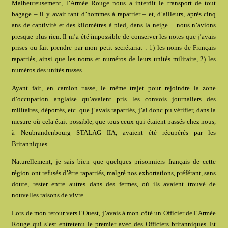
Malheureusement, l’Armée Rouge nous a interdit le transport de tout
bagage – il y avait tant d’hommes à rapatrier – et, d’ailleurs, après cinq
ans de captivité et des kilomètres à pied, dans la neige… nous n’avions
presque plus rien. Il m’a été impossible de conserver les notes que j’avais
prises ou fait prendre par mon petit secrétariat : 1) les noms de Français
rapatriés, ainsi que les noms et numéros de leurs unités militaire, 2) les
numéros des unités russes.
Ayant fait, en camion russe, le même trajet pour rejoindre la zone
d’occupation anglaise qu’avaient pris les convois journaliers des
militaires, déportés, etc. que j’avais rapatriés, j’ai donc pu vérifier, dans la
mesure où cela était possible, que tous ceux qui étaient passés chez nous,
à Neubrandenbourg STALAG IIA, avaient été récupérés par les
Britanniques.
Naturellement, je sais bien que quelques prisonniers français de cette
région ont refusés d’être rapatriés, malgré nos exhortations, préférant, sans
doute, rester entre autres dans des fermes, où ils avaient trouvé de
nouvelles raisons de vivre.
Lors de mon retour vers l’Ouest, j’avais à mon côté un Officier de l’Armée
Rouge qui s’est entretenu le premier avec des Officiers britanniques. Et