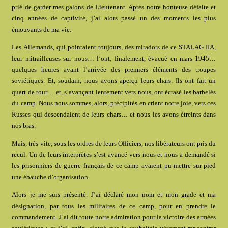
prié de garder mes galons de Lieutenant. Après notre honteuse défaite et
cinq années de captivité, j’ai alors passé un des moments les plus
émouvants de ma vie.
Les Allemands, qui pointaient toujours, des miradors de ce STALAG IIA,
leur mitrailleuses sur nous… l’ont, finalement, évacué en mars 1945…
quelques heures avant l’arrivée des premiers éléments des troupes
soviétiques. Et, soudain, nous avons aperçu leurs chars. Ils ont fait un
quart de tour… et, s’avançant lentement vers nous, ont écrasé les barbelés
du camp. Nous nous sommes, alors, précipités en criant notre joie, vers ces
Russes qui descendaient de leurs chars… et nous les avons étreints dans
nos bras.
Mais, très vite, sous les ordres de leurs Officiers, nos libérateurs ont pris du
recul. Un de leurs interprètes s’est avancé vers nous et nous a demandé si
les prisonniers de guerre français de ce camp avaient pu mettre sur pied
une ébauche d’organisation.
Alors je me suis présenté. J’ai déclaré mon nom et mon grade et ma
désignation, par tous les militaires de ce camp, pour en prendre le
commandement. J’ai dit toute notre admiration pour la victoire des armées