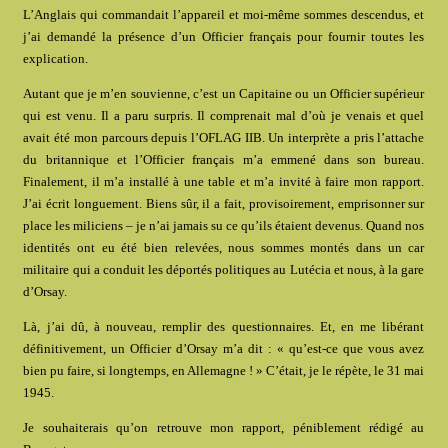
L’Anglais qui commandait l’appareil et moi-même sommes descendus, et
j’ai demandé la présence d’un Officier français pour fournir toutes les
explication.
Autant que je m’en souvienne, c’est un Capitaine ou un Officier supérieur
qui est venu. Il a paru surpris. Il comprenait mal d’où je venais et quel
avait été mon parcours depuis l’OFLAG IIB. Un interprète a pris l’attache
du britannique et l’Officier français m’a emmené dans son bureau.
Finalement, il m’a installé à une table et m’a invité à faire mon rapport.
J’ai écrit longuement. Biens sûr, il a fait, provisoirement, emprisonner sur
place les miliciens – je n’ai jamais su ce qu’ils étaient devenus. Quand nos
identités ont eu été bien relevées, nous sommes montés dans un car
militaire qui a conduit les déportés politiques au Lutécia et nous, à la gare
d’Orsay.
Là, j’ai dû, à nouveau, remplir des questionnaires. Et, en me libérant
définitivement, un Officier d’Orsay m’a dit : « qu’est-ce que vous avez
bien pu faire, si longtemps, en Allemagne ! » C’était, je le répète, le 31 mai
1945.
Je souhaiterais qu’on retrouve mon rapport, péniblement rédigé au