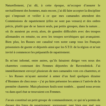
Naturellement, j’ai dû, à cette époque, m’occuper d’assurer le
ravitaillement des hommes, mais encore, j’ai dû faire accepter la discipline
qui s’imposait et veiller à ce que mes camarades attendent des
Commissions de rapatriement (elles ne sont pas venues) et des ordres
précis, plutôt que de se lancer seuls, par petits groupes, dans la nature…
où ils auraient pu avoir, alors, de grandes difficultés avec des troupes
allemandes en retraite, ou avec les troupes soviétiques qui avançaient.
Bien plus, les Russes ont canalisé vers notre camp tous les Français
prisonniers de guerre et déportés ainsi que les S.T.O. de la région et m’ont
invité à commencer les préparatifs de rapatriement.
Ils m’ont informé, entre autres, qu’ils faisaient diriger vers nous des
charrettes contenant des Femmes déportées de Ravensbrück. J’ai
immédiatement envoyé plusieurs de mes camarades vers ces charrettes, et
– les Russes m’ayant autorisé à armer d’un fusil quelques dizaine
d’Hommes de chez nous – j’ai pu faire présenter les armes à l’arrivée de la
première charrette. Mais plusieurs fusils sont tombés… quand nous avons
vu dans quel état se trouvaient ces Femmes.
J’avais constitué un petit groupe de commandement, ce qui m’a permis de
dresser des listes de rapatriement, regroupant, tant bien que mal, nos