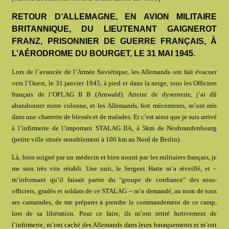
RETOUR D’ALLEMAGNE, EN AVION MILITAIRE
BRITANNIQUE, DU LIEUTENANT GAIGNEROT
FRANZ, PRISONNIER DE GUERRE FRANÇAIS, À
L’AÉRODROME DU BOURGET, LE 31 MAI 1945.
Lors de l’avancée de l’Armée Soviétique, les Allemands ont fait évacuer
vers l’Ouest, le 31 janvier 1945, à pied et dans la neige, tous les Officiers
français de l’OFLAG II B (Arnwald). Atteint de dysenterie, j’ai dû
abandonner notre colonne, et les Allemands, fort mécontents, m’ont mis
dans une charrette de blessés et de malades. Et c’est ainsi que je suis arrivé
à l’infirmerie de l’important STALAG IIA, à 5km de Neubrandenbourg
(petite ville située sensiblement à 100 km au Nord de Berlin).
Là, bien soigné par un médecin et bien nourri par les militaires français, je
me suis très vite rétabli. Une nuit, le Sergent Hatte m’a réveillé, et –
m’informant qu’il faisait partie du "groupe de confiance" des sous-
officiers, gradés et soldats de ce STALAG – m’a demandé, au nom de tous
ses camarades, de me préparer à prendre le commandement de ce camp,
lors de sa libération. Pour ce faire, ils m’ont retiré furtivement de
l’infirmerie, m’ont caché des Allemands dans leurs baraquements et m’ont