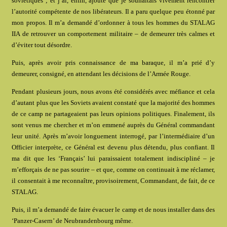
soviétiques ; et j’ai, enfin, ajouté que je souhaitais vivement rencontrer
l’autorité compétente de nos libérateurs. Il a paru quelque peu étonné par
mon propos. Il m’a demandé d’ordonner à tous les hommes du STALAG
IIA de retrouver un comportement militaire – de demeurer très calmes et
d’éviter tout désordre.
Puis, après avoir pris connaissance de ma baraque, il m’a prié d’y
demeurer, consigné, en attendant les décisions de l’Armée Rouge.
Pendant plusieurs jours, nous avons été considérés avec méfiance et cela
d’autant plus que les Soviets avaient constaté que la majorité des hommes
de ce camp ne partageaient pas leurs opinions politiques. Finalement, ils
sont venus me chercher et m’on emmené auprès du Général commandant
leur unité. Après m’avoir longuement interrogé, par l’intermédiaire d’un
Officier interprète, ce Général est devenu plus détendu, plus confiant. Il
ma dit que les ‘Français’ lui paraissaient totalement indiscipliné – je
m’efforçais de ne pas sourire – et que, comme on continuait à me réclamer,
il consentait à me reconnaître, provisoirement, Commandant, de fait, de ce
STALAG.
Puis, il m’a demandé de faire évacuer le camp et de nous installer dans des
‘Panzer-Casern’ de Neubrandenbourg même.