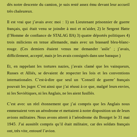
dès notre descente du camion, je suis resté assez ému devant leur accueil
très chaleureux.
Il est vrai que j’avais avec moi : 1) un Lieutenant prisonnier de guerre
français, qui était venu se joindre à moi et m’aider, 2) le Sergent Hatte
(l’Homme de confiance de STALAG IIA) 3) quatre déportés politiques 4)
trois miliciens en tenue allemande, mais avec un brassard bleu-blanc-
rouge. (Ces derniers étaient venus me demander ‘asile’ ; j’avais,
difficilement, accepté, mais je les avais consignés dans une baraque.)
Et, en rappelant les tortures nazies, j’avais clamé que les vainqueurs,
Russes et Alliés, se devaient de respecter les lois et les conventions
internationales. C’est-à-dire que seul un ‘Conseil de guerre’ français
pouvait les juger. C’est ainsi que j’ai réussi à ce que, malgré leurs envies,
ni les Soviétiques, ni les Anglais, ne les aient fusillés.
C’est avec un réel étonnement que j’ai compris que les Anglais nous
emmenaient vers un aérodrome et mettaient à notre disposition un de leurs
avions militaires. Nous avons atterri à l’aérodrome du Bourget le 31 mai
1945. J’ai aussitôt compris qu’il était militaire, car des soldats français
ont, très vite, entouré l’avion.