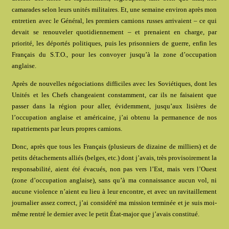
camarades selon leurs unités militaires. Et, une semaine environ après mon
entretien avec le Général, les premiers camions russes arrivaient – ce qui
devait se renouveler quotidiennement – et prenaient en charge, par
priorité, les déportés politiques, puis les prisonniers de guerre, enfin les
Français du S.T.O., pour les convoyer jusqu’à la zone d’occupation
anglaise.
Après de nouvelles négociations difficiles avec les Soviétiques, dont les
Unités et les Chefs changeaient constamment, car ils ne faisaient que
passer dans la région pour aller, évidemment, jusqu’aux lisières de
l’occupation anglaise et américaine, j’ai obtenu la permanence de nos
rapatriements par leurs propres camions.
Donc, après que tous les Français (plusieurs de dizaine de milliers) et de
petits détachements alliés (belges, etc.) dont j’avais, très provisoirement la
responsabilité, aient été évacués, non pas vers l’Est, mais vers l’Ouest
(zone d’occupation anglaise), sans qu’à ma connaissance aucun vol, ni
aucune violence n’aient eu lieu à leur encontre, et avec un ravitaillement
journalier assez correct, j’ai considéré ma mission terminée et je suis moi-
même rentré le dernier avec le petit État-major que j’avais constitué.