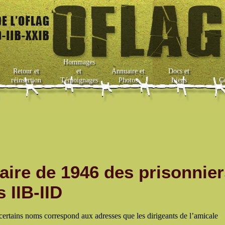
Hommages
Retour et
et
Annuaire et
Docs et
réinsertion
Témoignages
Photos
Liens
C
aire de 1946 des prisonnie
 IIB-IID
 certains noms correspond aux adresses que les dirigeants de l’amicale