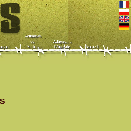
Actualités
de
Adhésion à
ontact
l'Amicale
l'Amicale
Accueil
rs