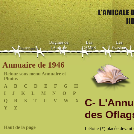
Origines de
Les
Les
Nouveautés
l'Amicale
CAMPS
Evasions
Annuaire de 1946
Retour sous menu Annuaire et
Photos
A
B
C
D
E
F
G
H
I
J
K
L
M
N
O
P
C- L'Annu
Q
R
S
T
U
V
W
X
Y
Z
des Oflags
Haut de la page
L'étoile (*) placée devant