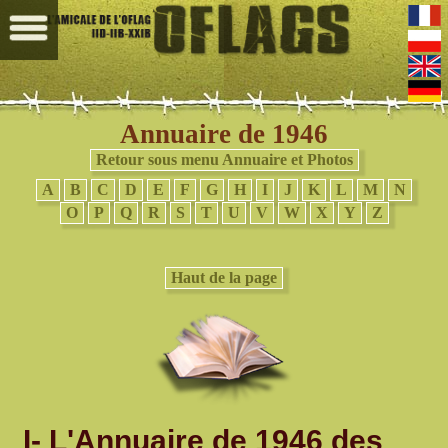
Annuaire de 1946
Retour sous menu Annuaire et Photos
A
B
C
D
E
F
G
H
I
J
K
L
M
N
O
P
Q
R
S
T
U
V
W
X
Y
Z
Haut de la page
I- L'Annuaire de 1946 des