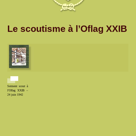
Le scoutisme à l’Oflag XXIB
Serment scout à
l'Oflag XXIB –
24 juin 1942