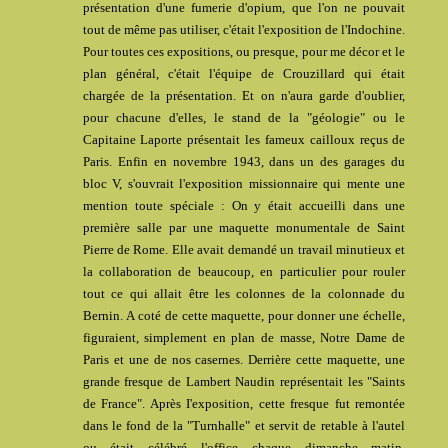
présentation d'une fumerie d'opium, que l'on ne pouvait
tout de même pas utiliser, c'était l'exposition de l'Indochine.
Pour toutes ces expositions, ou presque, pour me décor et le
plan général, c'était l'équipe de Crouzillard qui était
chargée de la présentation. Et on n'aura garde d'oublier,
pour chacune d'elles, le stand de la "géologie" ou le
Capitaine Laporte présentait les fameux cailloux reçus de
Paris. Enfin en novembre 1943, dans un des garages du
bloc V, s'ouvrait l'exposition missionnaire qui mente une
mention toute spéciale : On y était accueilli dans une
première salle par une maquette monumentale de Saint
Pierre de Rome. Elle avait demandé un travail minutieux et
la collaboration de beaucoup, en particulier pour rouler
tout ce qui allait être les colonnes de la colonnade du
Bernin. A coté de cette maquette, pour donner une échelle,
figuraient, simplement en plan de masse, Notre Dame de
Paris et une de nos casernes. Derrière cette maquette, une
grande fresque de Lambert Naudin représentait les "Saints
de France". Après I'exposition, cette fresque fut remontée
dans le fond de la "Turnhalle" et servit de retable à l'autel
ou était célébré l'office chaque dimanche matin.