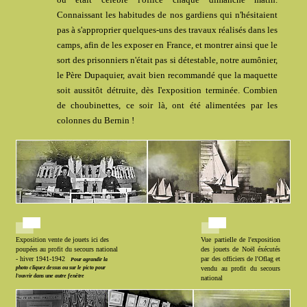
Connaissant les habitudes de nos gardiens qui n'hésitaient
pas à s'approprier quelques-uns des travaux réalisés dans les
camps, afin de les exposer en France, et montrer ainsi que le
sort des prisonniers n'était pas si détestable, notre aumônier,
le Père Dupaquier, avait bien recommandé que la maquette
soit aussitôt détruite, dès I'exposition terminée. Combien
de choubinettes, ce soir là, ont été alimentées par les
colonnes du Bernin !
Exposition vente de jouets ici des
Vue partielle de l'exposition
poupées au profit du secours national
des jouets de Noël éxécutés
- hiver 1941-1942
par des officiers de l'Oflag et
Pour agrandir la
photo cliquez dessus ou sur le picto pour
vendu au profit du secours
l'ouvrir dans une autre fenêtre
national