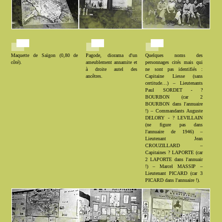
Maquette de Saïgon (0,80 de
Pagode, diorama d'un
Quelques noms des
côté).
ameublement annamite et
personnages cités mais qui
à droite autel des
ne sont pas identifiés :
ancêtres.
Capitaine Liesse (sans
certitude…) – Lieutenants
Paul SORDET - ?
BOURBON (car 2
BOURBON dans l'annuaire
!) – Commandants Auguste
DELORY - ? LEVILLAIN
(ne figure pas dans
l'annuaire de 1946) –
Lieutenant Jean
CROUZILLARD –
Capitaines ? LAPORTE (car
2 LAPORTE dans l'annuair
!) – Marcel MASSIP –
Lieutenant PICARD (car 3
PICARD dans l'annuaire !).