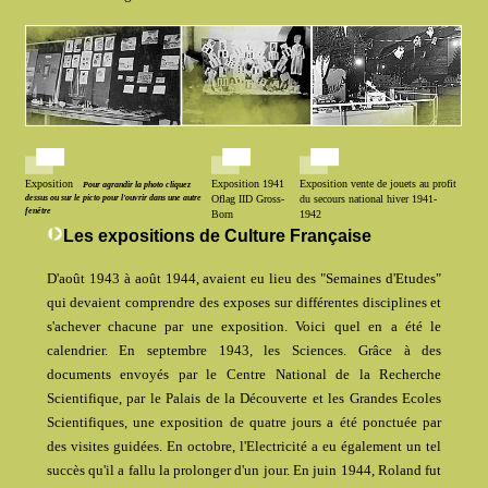
Exposition
Exposition 1941
Exposition vente de jouets au profit
Pour agrandir la photo cliquez
dessus ou sur le picto pour l'ouvrir dans une autre
Oflag IID Gross-
du secours national hiver 1941-
fenêtre
Born
1942
Les expositions de Culture Française
D'août 1943 à août 1944, avaient eu lieu des "Semaines d'Etudes"
qui devaient comprendre des exposes sur différentes disciplines et
s'achever chacune par une exposition. Voici quel en a été le
calendrier. En septembre 1943, les Sciences. Grâce à des
documents envoyés par le Centre National de la Recherche
Scientifique, par le Palais de la Découverte et les Grandes Ecoles
Scientifiques, une exposition de quatre jours a été ponctuée par
des visites guidées. En octobre, l'Electricité a eu également un tel
succès qu'il a fallu la prolonger d'un jour. En juin 1944, Roland fut