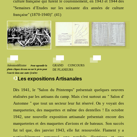
culture française qui furent le couronnement, en 1943 et 1944 des
"Semaines d’Etudes sur les soixante dix années de culture
française" (1870-1940)". (41)
Aéromodélisme
GRAND CONCOURS
Pour agrandir la
photo cliquez dessus ou sur le picto pour
DE PLANEURS
l'ouvrir dans une autre fenêtre
Les expositions Artisanales
Dès 1941, le "Salon du Printemps" présentait quelques oeuvres
réalisées par les artisans du camp. Mais c'est surtout au " Salon d'
Automne " que tout un secteur leur fut réservé. On y voyait des
marqueteries, des maquettes et même des dentelles ! En octobre
1942, une nouvelle exposition artisanale présentait encore des
marqueteries et des maquettes d'avions et de bateaux. Son succès
fut tel que, des janvier 1943, elle fut renouvelée. Flament y a
particulièrement remarqué une pendule électrique et une