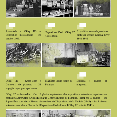
Arnswalde – Oflag IIB =
Exposition vente de jouets au
Exposition 1941
Oflag IID
Exposition missionnaire – 28
profit du secours national hiver
Gross-Born
octobre 1943.
1941-1942
Oflag IID - Gross-Born :
Maquette d'une porte de
Diorama : photos et
Concours de planeurs – 39
Palmyre.
maquette.
engagés - quelques specimens.
Oflag IIB – Arnswalde : Ces 15 photos représentent des expositions coloniales organisées en
captivité à Arnswalde (Oflag IIB) par le Centre d'Etudes de l'Empire. Parmi ces 16 photos : - les
5 premières sont des « Photos clandestines de l'Exposition de la Tunisie (1942). - les 6 photos
suivantes sont des « Photos de l'Exposition d'Indochine à l'Oflag IIB – Août 1943 ».