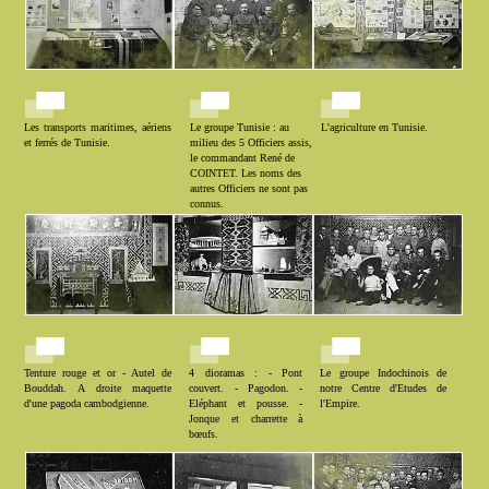
Les transports maritimes, aériens
Le groupe Tunisie : au
L'agriculture en Tunisie.
et ferrés de Tunisie.
milieu des 5 Officiers assis,
le commandant René de
COINTET. Les noms des
autres Officiers ne sont pas
connus.
Tenture rouge et or - Autel de
4 dioramas : - Pont
Le groupe Indochinois de
Bouddah. A droite maquette
couvert. - Pagodon. -
notre Centre d'Etudes de
d'une pagoda cambodgienne.
Eléphant et pousse. -
l'Empire.
Jonque et charrette à
bœufs.