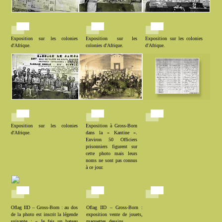
Exposition sur les colonies
Exposition sur les
Exposition sur les colonies
d'Afrique.
colonies d'Afrique.
d'Afrique.
Exposition sur les colonies
Exposition à Gross-Born
d'Afrique.
dans la « Kantine ».
Environ 50 Officiers
prisonniers figurent sur
cette photo mais leurs
noms ne sont pas connus
à ce jour.
Oflag IID – Gross-Born : au dos
Oflag IID – Gross-Born :
de la photo est inscrit la légende
exposition vente de jouets,
suivante : « Je fais un bateau
maquettes, dessins…