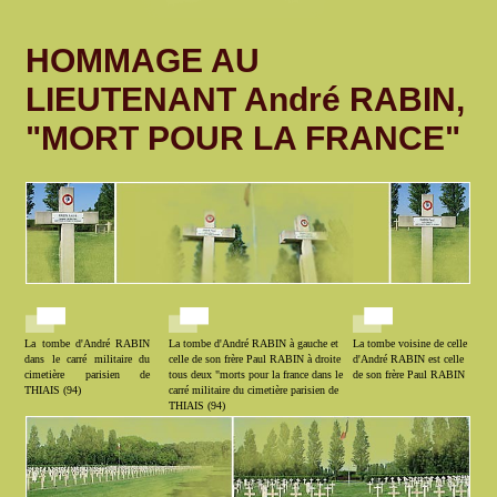
HOMMAGE AU
LIEUTENANT André RABIN,
"MORT POUR LA FRANCE"
La tombe d'André RABIN
La tombe d'André RABIN à gauche et
La tombe voisine de celle
dans le carré militaire du
celle de son frère Paul RABIN à droite
d'André RABIN est celle
cimetière parisien de
tous deux "morts pour la france dans le
de son frère Paul RABIN
THIAIS (94)
carré militaire du cimetière parisien de
THIAIS (94)