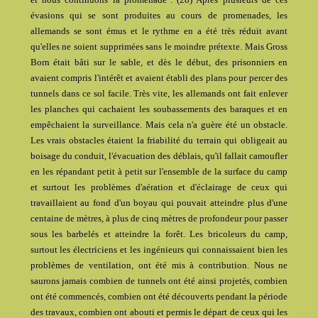
évasions qui se sont produites au cours de promenades, les
allemands se sont émus et le rythme en a été très réduit avant
qu'elles ne soient supprimées sans le moindre prétexte. Mais Gross
Born était bâti sur le sable, et dès le début, des prisonniers en
avaient compris l'intérêt et avaient établi des plans pour percer des
tunnels dans ce sol facile. Très vite, les allemands ont fait enlever
les planches qui cachaient les soubassements des baraques et en
empêchaient la surveillance. Mais cela n'a guère été un obstacle.
Les vrais obstacles étaient la friabilité du terrain qui obligeait au
boisage du conduit, l'évacuation des déblais, qu'il fallait camoufler
en les répandant petit à petit sur l'ensemble de la surface du camp
et surtout les problèmes d'aération et d'éclairage de ceux qui
travaillaient au fond d'un boyau qui pouvait atteindre plus d'une
centaine de mètres, à plus de cinq mètres de profondeur pour passer
sous les barbelés et atteindre la forêt. Les bricoleurs du camp,
surtout les électriciens et les ingénieurs qui connaissaient bien les
problèmes de ventilation, ont été mis à contribution. Nous ne
saurons jamais combien de tunnels ont été ainsi projetés, combien
ont été commencés, combien ont été découverts pendant la période
des travaux, combien ont abouti et permis le départ de ceux qui les