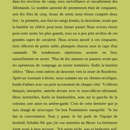
dans les environs du camp, sous surveillance et encadrement des
Allemands. Le nombre autorisé de promeneurs était de cinquante,
soit dix files de cinq. Avant de sortir, nous étions comptés deux
fois : la première, une fois les rangs formés, la deuxième, avant que
la barrière ne s'élève pour nous laisser passer. Nous avions choisi
pour cette sortie les plus grands, tous ou à peu près revêtus de ces
grandes capes de cavalerie. Nous avions ajouté à ces cinquante,
trois officiers de petite taille, planqués chacun sous la cape d'un
camarade. De nombreuses répétitions avaient eu lieu,
naturellement en secret. "Plus de dix minutes se passent avant que
les opérations de comptage ne soient terminées. Enfin la barrière
s'élève. "Deux cents mètres de descente vers la route de Roederitz.
Après un tournant à droite, nous sommes sur un chemin rectiligne,
bordé d'arbres avec un petit accotement de chaque côté. "L'officier
français, interprète, marche devant avec le sous-officier allemand.
Deux sentinelles, fusils en bandoulière, sont sur la gauche de la
colonne, une autre en arrière-garde. C'est de cette dernière que je
suis chargé de m'occuper. Un bon Poméranien tranquille. "Je lui
fais la conversation. Tout y passe. Je lui parle de l'équipe de
football, Schalke 04, que j'ai vue autrefois au Havre. La littérature
vient aussi à mon secours : "Ich weiss nicht, was es bedeuten soll,