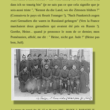
dass ich so traurig bin" (je ne sais pas ce que cela signifie que je
sois aussi triste ", "Kennst du die Land, wo die Zitronen blühen ?"
(Connais-tu le pays où fleurit l'oranger !), "Nach Frankreich zogen
zwei Grenadiers die waren in Russland gefangen" (Vers la France
marchaient deux grenadiers qui avaient été pris en Russie !).
Goethe, Heine... quand je prononce le nom de ce dernier, mon
Poméranien, affolé, me dit : " Heine, nicht gut. Jude !" (Heine pas
bon, Juif).
Le groupe du tunnel des 16, 17 et 18 mars 1942 : BLOCK 2, BARACKE 35,