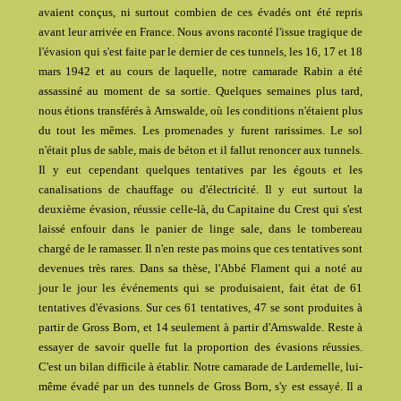
avaient conçus, ni surtout combien de ces évadés ont été repris
avant leur arrivée en France. Nous avons raconté l'issue tragique de
l'évasion qui s'est faite par le dernier de ces tunnels, les 16, 17 et 18
mars 1942 et au cours de laquelle, notre camarade Rabin a été
assassiné au moment de sa sortie. Quelques semaines plus tard,
nous étions transférés à Arnswalde, où les conditions n'étaient plus
du tout les mêmes. Les promenades y furent rarissimes. Le sol
n'était plus de sable, mais de béton et il fallut renoncer aux tunnels.
Il y eut cependant quelques tentatives par les égouts et les
canalisations de chauffage ou d'électricité. Il y eut surtout la
deuxième évasion, réussie celle-là, du Capitaine du Crest qui s'est
laissé enfouir dans le panier de linge sale, dans le tombereau
chargé de le ramasser. Il n'en reste pas moins que ces tentatives sont
devenues très rares. Dans sa thèse, l'Abbé Flament qui a noté au
jour le jour les événements qui se produisaient, fait état de 61
tentatives d'évasions. Sur ces 61 tentatives, 47 se sont produites à
partir de Gross Born, et 14 seulement à partir d'Arnswalde. Reste à
essayer de savoir quelle fut la proportion des évasions réussies.
C'est un bilan difficile à établir. Notre camarade de Lardemelle, lui-
même évadé par un des tunnels de Gross Born, s'y est essayé. Il a