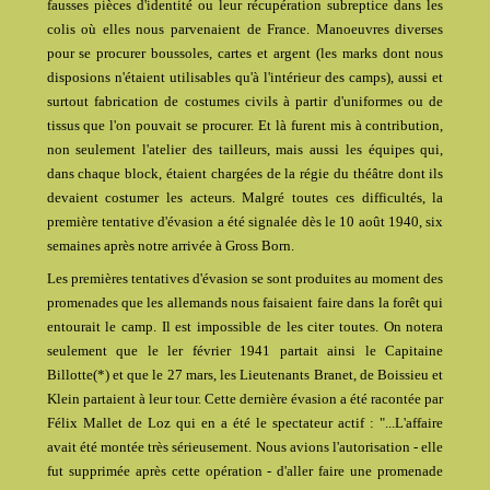
fausses pièces d'identité ou leur récupération subreptice dans les
colis où elles nous parvenaient de France. Manoeuvres diverses
pour se procurer boussoles, cartes et argent (les marks dont nous
disposions n'étaient utilisables qu'à l'intérieur des camps), aussi et
surtout fabrication de costumes civils à partir d'uniformes ou de
tissus que l'on pouvait se procurer. Et là furent mis à contribution,
non seulement l'atelier des tailleurs, mais aussi les équipes qui,
dans chaque block, étaient chargées de la régie du théâtre dont ils
devaient costumer les acteurs. Malgré toutes ces difficultés, la
première tentative d'évasion a été signalée dès le 10 août 1940, six
semaines après notre arrivée à Gross Born.
Les premières tentatives d'évasion se sont produites au moment des
promenades que les allemands nous faisaient faire dans la forêt qui
entourait le camp. Il est impossible de les citer toutes. On notera
seulement que le ler février 1941 partait ainsi le Capitaine
Billotte(*) et que le 27 mars, les Lieutenants Branet, de Boissieu et
Klein partaient à leur tour. Cette dernière évasion a été racontée par
Félix Mallet de Loz qui en a été le spectateur actif : "...L'affaire
avait été montée très sérieusement. Nous avions l'autorisation - elle
fut supprimée après cette opération - d'aller faire une promenade