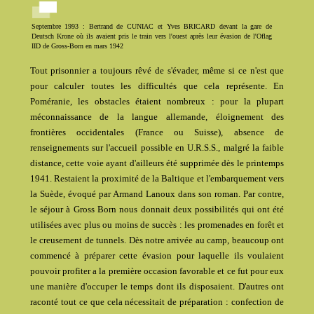
Septembre 1993 : Bertrand de CUNIAC et Yves BRICARD devant la gare de
Deutsch Krone où ils avaient pris le train vers l'ouest après leur évasion de l'Oflag
IID de Gross-Born en mars 1942
Tout prisonnier a toujours rêvé de s'évader, même si ce n'est que
pour calculer toutes les difficultés que cela représente. En
Poméranie, les obstacles étaient nombreux : pour la plupart
méconnaissance de la langue allemande, éloignement des
frontières occidentales (France ou Suisse), absence de
renseignements sur l'accueil possible en U.R.S.S., malgré la faible
distance, cette voie ayant d'ailleurs été supprimée dès le printemps
1941. Restaient la proximité de la Baltique et l'embarquement vers
la Suède, évoqué par Armand Lanoux dans son roman. Par contre,
le séjour à Gross Born nous donnait deux possibilités qui ont été
utilisées avec plus ou moins de succès : les promenades en forêt et
le creusement de tunnels. Dès notre arrivée au camp, beaucoup ont
commencé à préparer cette évasion pour laquelle ils voulaient
pouvoir profiter a la première occasion favorable et ce fut pour eux
une manière d'occuper le temps dont ils disposaient. D'autres ont
raconté tout ce que cela nécessitait de préparation : confection de