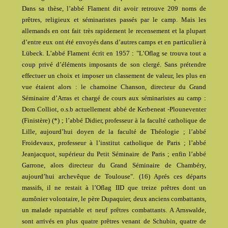
Dans sa thèse, l’abbé Flament dit avoir retrouve 209 noms de
prêtres, religieux et séminaristes passés par le camp. Mais les
allemands en ont fait très rapidement le recensement et la plupart
d’entre eux ont été envoyés dans d’autres camps et en particulier à
Lübeck. L’abbé Flament écrit en 1957 : "L’Oflag se trouva tout a
coup privé d’éléments imposants de son clergé. Sans prétendre
effectuer un choix et imposer un classement de valeur, les plus en
vue étaient alors : le chamoine Chanson, directeur du Grand
Séminaire d’Arras et chargé de cours aux séminaristes au camp :
Dom Colliot, o.s.b actuellement abbé de Kerbeneat -Plouneventer
(Finistère) (*) ; l’abbé Didier, professeur à la faculté catholique de
Lille, aujourd’hui doyen de la faculté de Théologie ; l’abbé
Froidevaux, professeur à l’institut catholique de Paris ; l’abbé
Jeanjacquot, supérieur du Petit Séminaire de Paris ; enfin l’abbé
Garrone, alors directeur du Grand Séminaire de Chambéry,
aujourd’hui archevêque de Toulouse". (16) Aprés ces départs
massifs, il ne restait à l’Oflag IID que treize prêtres dont un
aumônier volontaire, le père Dupaquier, deux anciens combattants,
un malade rapatriable et neuf prêtres combattants. A Arnswalde,
sont arrivés en plus quatre prêtres venant de Schubin, quatre de