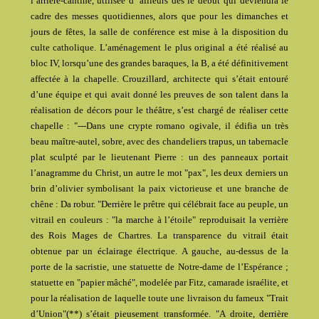
l’arrière-cantine, utilisée d’ ailleurs dès le début qui deviendra le
cadre des messes quotidiennes, alors que pour les dimanches et
jours de fêtes, la salle de conférence est mise à la disposition du
culte catholique. L’aménagement le plus original a été réalisé au
bloc IV, lorsqu’une des grandes baraques, la B, a été définitivement
affectée à la chapelle. Crouzillard, architecte qui s’était entouré
d’une équipe et qui avait donné les preuves de son talent dans la
réalisation de décors pour le théâtre, s’est chargé de réaliser cette
chapelle : "---Dans une crypte romano ogivale, il édifia un très
beau maître-autel, sobre, avec des chandeliers trapus, un tabernacle
plat sculpté par le lieutenant Pierre : un des panneaux portait
l’anagramme du Christ, un autre le mot "pax", les deux derniers un
brin d’olivier symbolisant la paix victorieuse et une branche de
chêne : Da robur. "Derrière le prêtre qui célébrait face au peuple, un
vitrail en couleurs : "la marche à l’étoile" reproduisait la verrière
des Rois Mages de Chartres. La transparence du vitrail était
obtenue par un éclairage électrique. A gauche, au-dessus de la
porte de la sacristie, une statuette de Notre-dame de l’Espérance ;
statuette en "papier mâché", modelée par Fitz, camarade israélite, et
pour la réalisation de laquelle toute une livraison du fameux "Trait
d’Union"(**) s’était pieusement transformée. "A droite, derrière