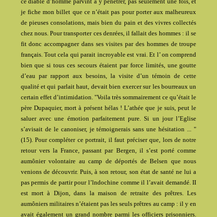
ce diable d’homme parvint à y pénétrer, pas seulement une fois, et
je fiche mon billet que ce n’était pas pour porter aux malheureux
de pieuses consolations, mais bien du pain et des vivres collectés
chez nous. Pour transporter ces denrées, il fallait des hommes : il se
fit donc accompagner dans ses visites par des hommes de troupe
français. Tout cela qui parait incroyable est vrai. Et l’ on comprend
bien que si tous ces secours étaient par force limités, une goutte
d’eau par rapport aux besoins, la visite d’un témoin de cette
qualité et qui parlait haut, devait bien exercer sur les bourreaux un
certain effet d’intimidation. "Voila très sommairement ce qu’était le
père Dupaquier, mort à présent hélas ! L’athée que je suis, peut le
saluer avec une émotion parfaitement pure. Si un jour l’Eglise
s’avisait de le canoniser, je témoignerais sans une hésitation ... "
(15). Pour compléter ce portrait, il faut préciser que, lors de notre
retour vers la France, passant par Bergen, il s’est porté comme
aumônier volontaire au camp de déportés de Belsen que nous
venions de découvrir. Puis, à son retour, son état de santé ne lui a
pas permis de partir pour l’lndochine comme il l’avait demandé. II
est mort à Dijon, dans la maison de retraite des prêtres. Les
aumôniers militaires n’étaient pas les seuls prêtres au camp : il y en
avait également un grand nombre parmi les officiers prisonniers.