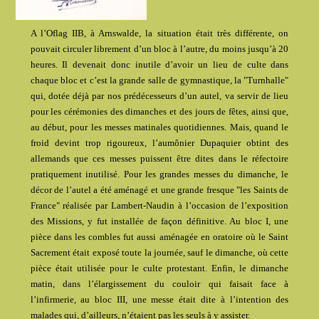
A l’Oflag IIB, à Arnswalde, la situation était très différente, on
pouvait circuler librement d’un bloc à l’autre, du moins jusqu’à 20
heures. Il devenait donc inutile d’avoir un lieu de culte dans
chaque bloc et c’est la grande salle de gymnastique, la "Turnhalle"
qui, dotée déjà par nos prédécesseurs d’un autel, va servir de lieu
pour les cérémonies des dimanches et des jours de fêtes, ainsi que,
au début, pour les messes matinales quotidiennes. Mais, quand le
froid devint trop rigoureux, l’aumônier Dupaquier obtint des
allemands que ces messes puissent être dites dans le réfectoire
pratiquement inutilisé. Pour les grandes messes du dimanche, le
décor de l’autel a été aménagé et une grande fresque "les Saints de
France" réalisée par Lambert-Naudin à l’occasion de l’exposition
des Missions, y fut installée de façon définitive. Au bloc I, une
pièce dans les combles fut aussi aménagée en oratoire où le Saint
Sacrement était exposé toute la journée, sauf le dimanche, où cette
pièce était utilisée pour le culte protestant. Enfin, le dimanche
matin, dans l’élargissement du couloir qui faisait face à
l’infirmerie, au bloc III, une messe était dite à l’intention des
malades qui, d’ailleurs, n’étaient pas les seuls à y assister.