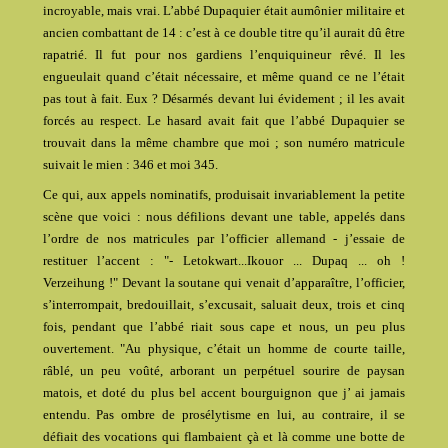
incroyable, mais vrai. L’abbé Dupaquier était aumônier militaire et
ancien combattant de 14 : c’est à ce double titre qu’il aurait dû être
rapatrié. Il fut pour nos gardiens l’enquiquineur rêvé. Il les
engueulait quand c’était nécessaire, et même quand ce ne l’était
pas tout à fait. Eux ? Désarmés devant lui évidement ; il les avait
forcés au respect. Le hasard avait fait que l’abbé Dupaquier se
trouvait dans la même chambre que moi ; son numéro matricule
suivait le mien : 346 et moi 345.
Ce qui, aux appels nominatifs, produisait invariablement la petite
scène que voici : nous défilions devant une table, appelés dans
l’ordre de nos matricules par l’officier allemand - j’essaie de
restituer l’accent : "- Letokwart...Ikouor ... Dupaq ... oh !
Verzeihung !" Devant la soutane qui venait d’apparaître, l’officier,
s’interrompait, bredouillait, s’excusait, saluait deux, trois et cinq
fois, pendant que l’abbé riait sous cape et nous, un peu plus
ouvertement. "Au physique, c’était un homme de courte taille,
râblé, un peu voûté, arborant un perpétuel sourire de paysan
matois, et doté du plus bel accent bourguignon que j’ ai jamais
entendu. Pas ombre de prosélytisme en lui, au contraire, il se
défiait des vocations qui flambaient çà et là comme une botte de