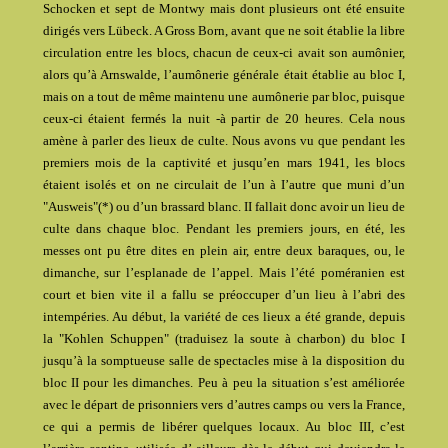
Schocken et sept de Montwy mais dont plusieurs ont été ensuite
dirigés vers Lübeck. A Gross Born, avant que ne soit établie la libre
circulation entre les blocs, chacun de ceux-ci avait son aumônier,
alors qu’à Arnswalde, l’aumônerie générale était établie au bloc I,
mais on a tout de même maintenu une aumônerie par bloc, puisque
ceux-ci étaient fermés la nuit -à partir de 20 heures. Cela nous
amène à parler des lieux de culte. Nous avons vu que pendant les
premiers mois de la captivité et jusqu’en mars 1941, les blocs
étaient isolés et on ne circulait de l’un à I’autre que muni d’un
"Ausweis"(*) ou d’un brassard blanc. II fallait donc avoir un lieu de
culte dans chaque bloc. Pendant les premiers jours, en été, les
messes ont pu être dites en plein air, entre deux baraques, ou, le
dimanche, sur l’esplanade de l’appel. Mais l’été poméranien est
court et bien vite il a fallu se préoccuper d’un lieu à l’abri des
intempéries. Au début, la variété de ces lieux a été grande, depuis
la "Kohlen Schuppen" (traduisez la soute à charbon) du bloc I
jusqu’à la somptueuse salle de spectacles mise à la disposition du
bloc II pour les dimanches. Peu à peu la situation s’est améliorée
avec le départ de prisonniers vers d’autres camps ou vers la France,
ce qui a permis de libérer quelques locaux. Au bloc III, c’est