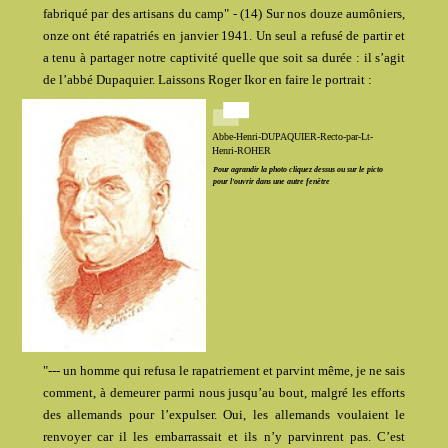
fabriqué par des artisans du camp" - (14) Sur nos douze aumôniers,
onze ont été rapatriés en janvier 1941. Un seul a refusé de partir et
a tenu à partager notre captivité quelle que soit sa durée : il s’agit
de l’abbé Dupaquier. Laissons Roger Ikor en faire le portrait :
Abbe-Henri-DUPAQUIER-Recto-par-Lt-
Henri-ROHER
Pour agrandir la photo cliquez dessus ou sur le picto
pour l'ouvrir dans une autre fenêtre
"--- un homme qui refusa le rapatriement et parvint même, je ne sais
comment, à demeurer parmi nous jusqu’au bout, malgré les efforts
des allemands pour l’expulser. Oui, les allemands voulaient le
renvoyer car il les embarrassait et ils n’y parvinrent pas. C’est