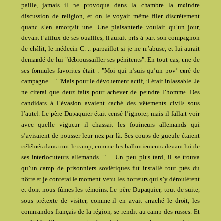
paille, jamais il ne provoqua dans la chambre la moindre
discussion de religion, et on le voyait même filer discrètement
quand s’en amorçait une. Une plaisanterie voulait qu’un jour,
devant l’afflux de ses ouailles, il aurait pris à part son compagnon
de châlit, le médecin C. .. parpaillot si je ne m’abuse, et lui aurait
demandé de lui "débroussailler ses pénitents". En tout cas, une de
ses formules favorites était : "Moi qui n’suis qu’un pov’ curé de
campagne .. " "Mais pour le dévouement actif, il était inlassable. Je
ne citerai que deux faits pour achever de peindre l’homme. Des
candidats à l’évasion avaient caché des vêtements civils sous
l’autel. Le père Dupaquier était censé l’ignorer, mais il fallait voir
avec quelle vigueur il chassait les fouineurs allemands qui
s’avisaient de pousser leur nez par là. Ses coups de gueule étaient
célébrés dans tout le camp, comme les balbutiements devant lui de
ses interlocuteurs allemands. " ... Un peu plus tard, il se trouva
qu’un camp de prisonniers soviétiques fut installé tout près du
nôtre et je conterai le moment venu les horreurs qui s’y déroulèrent
et dont nous fûmes les témoins. Le père Dupaquier, tout de suite,
sous prétexte de visiter, comme il en avait arraché le droit, les
commandos français de la région, se rendit au camp des russes. Et