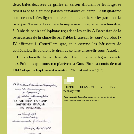
deux baies décorées de grilles en carton simulant le fer forgé, se
tenait la schola animée par des camarades du camp. Enfin quatorze
stations dessinées figuraient le chemin de croix sur les parois de la
baraque. "Le vitrail avait été fabriqué avec une patience admirable,
à l’aide de papier cellophane reçu dans les colis. A l’occasion de la
bénédiction de la chapelle par l’abbé Bruneau, le "curé" du bloc I -
IV affirmait à Crouzillard que, tout comme les bâtisseurs de
cathédrales, ils auraient le droit de se faire ensevelir sous l’autel. . "
... Cette chapelle Notre Dame de l’Espérance sera léguée intacte
aux Polonais qui nous remplacèrent à Gross Born au mois de mai
1942 et qui la baptisèrent aussitôt... "la Cathédrale".(17)
PIERRE FLAMENT au Pere
DUPAQUIER
Pour agrandir la photo cliquez dessus ou sur le picto
pour l'ouvrir dans une autre fenêtre