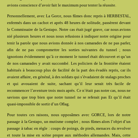
avions conscience d’avoir fait le maximum pour tenter la réussite.
Personnellement, avec La Gorce, nous fûmes donc repris à HERBESTAL,
enfermés dans un cachot et après 48 heures de solitude, passèrent devant
le Commissaire de la Gestapo. Notre cas était jugé grave, car nous avions
nié plusieurs heures et nous nous refusions à indiquer notre origine pour
tenir la parole que nous avions donnée à nos camarades de ne pas parler,
afin de ne pas compromettre les sorties suivantes du tunnel ; nous
ignorions évidemment qu’à ce moment le tunnel était découvert et qu’un
de nos camarades y avait succombé. Les policiers de la frontière étaient
habitués à beaucoup plus de facilité de la part des évadés repris, car ils
avaient affaire, en général, à des soldats qui s’évadaient de stalags proches
et qui avouaient de suite, sachant qu’il leur serait très facile de
recommencer l’aventure trois mois après. Ce n’était pas notre cas, nous ne
savions que trop bien que notre tunnel ne se referait pas Et qu’il était
quasi-impossible de sortir d’un Oflag.
Pour toutes ces raisons, nous opposâmes avec GORCE, lors de notre
passage à la Gestapo, un mutisme complet ; nous fûmes alors l’objet d’un
passage à tabac en règle : coups de poings, de pieds, menaces du revolver
et toute la mise en scène propre aux méthodes allemandes. Mais, cette