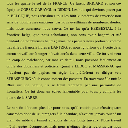
tous les quatre le sol de la FRANCE. Ce furent BRICARD et son co-
équipier CORSE, CARAYOL et DIDION. Les huit qui devions passer par
la BELGIQUE, nous réussîmes tous les 800 kilomètres de traversée non
sans de nombreuses émotions, car nous éveillâmes de nombreux doutes,
mais notre assurance nous sauva. Ce ne fut qu’à HERBESTAL, à la
frontière belge, que nous échoûames, non sans avoir bagarré et nié
pendant de nombreuses heures ; mais, nos papiers nous portaient comme
travailleurs français libres à DANTZIG, et nous ignorions qu’à cette date,
aucun travailleur étranger n’avait accès dans cette ville. Ce fut vraiment
un coup de malchance, car sans ce détail, nous passions facilement au
crible des douaniers et policiers. Quant à LEDUC et MASSIGNAC qui
n’avaient pas de papiers en règle, ils préférèrent se diriger vers
STRASBOURG où ils connaissaient des passeurs. En traversant à la nuit le
Rhin sur une barque, ils se firent reprendre par une patrouille de
frontaliers. Ce fut donc un échec lamentable pour tous, y compris les
quatre de la SARRE.
Le sort fut d’autant plus dur pour nous, qu’il choisit pour réussir quatre
camarades dont deux, étrangers à la chambre, n’avaient jamais touché un
grain de sable du tunnel au cours de nos longs travaux. Notre travail
n’était guère récompensé, mais nous n’eûmes rien à regretter, car nous