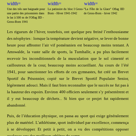
Une des très rare baignade pour
La patinoire du bloc I Gross-
"La Fête de la Glace" Oflag IID
une partie des prisonniers dans
Born - Hiver 1941-1942
de Gross-Born - hiver 1942
le lac à 500 m de l'Oflag IID -
Gross-Born 1941
Les rigueurs de l’hiver, toutefois, ont quelque peu freiné l’enthousiasme
des néophytes : lorsque la température devient négative, se lever de bonne
heure pour affronter l’air vif poméranien est beaucoup moins tentant. A
Arnswalde, la vaste salle de sports, la Turnhalle, a pu plus facilement
recevoir les inconditionnels de la musculation que le sol cimenté et
caillouteux de la cour, beaucoup moins accueillant. Au cours de l’été
1941, pour sanctionner les efforts de ces gymnastes, fut créé un Brevet
Sportif du Prisonnier, copié sur le Brevet Sportif Populaire Senior,
légèrement adouci. Mais il faut bien reconnaître que le succès ne fut pas à
la hauteur des espoirs. Environ 400 officiers seulement s’y présentèrent et
il y eut beaucoup de déchets... Si bien que ce projet fut rapidement
abandonné.
Puis, de l’éducation physique, on passa au sport qui exige généralement
plus de matériel. L’athlétisme, sport individuel par excellence, commença
à se développer. Et petit à petit, on a vu des compétitions opposer
quelques-uns des meilleurs athlètes du camp.