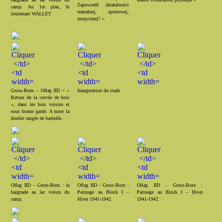
Zapowiedź działalności
camp. Au 1er plan, le
teatralnej, sportowej,
lieutenant WALLET.
muzycznej? ».
Gross-Born – Oflag IID = «
Inauguration du stade
Retour de la corvée de bois
», dans les bois voisins et
sous bonne garde. A noter la
double rangée de barbelés.
Oflag IID - Gross-Born : la
Oflag IID - Gross-Born :
Oflag IID - Gross-Born :
baignade au lac voisin du
Patinage au Block I –
Patinage au Block I – Hiver
camp.
Hiver 1941-1942.
1941-1942.