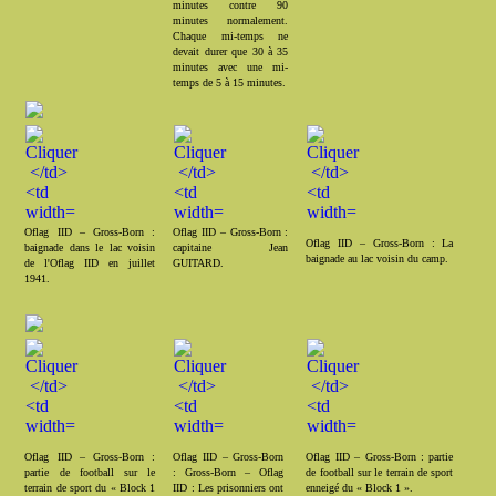
minutes contre 90
minutes normalement.
Chaque mi-temps ne
devait durer que 30 à 35
minutes avec une mi-
temps de 5 à 15 minutes.
Oflag IID – Gross-Born :
Oflag IID – Gross-Born :
Oflag IID – Gross-Born : La
baignade dans le lac voisin
capitaine Jean
baignade au lac voisin du camp.
de l'Oflag IID en juillet
GUITARD.
1941.
Oflag IID – Gross-Born :
Oflag IID – Gross-Born
Oflag IID – Gross-Born : partie
partie de football sur le
: Gross-Born – Oflag
de football sur le terrain de sport
terrain de sport du « Block 1
IID : Les prisonniers ont
enneigé du « Block 1 ».