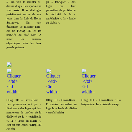
». On voit le remblai au-
pu « fabriquer » des
dessus duquel les spectateurs
luges qui leur
sont assis. Il se distingue
permettent de profiter de
parfaitement encore de nos
la déclivité de la «
jours dans la forêt de Borne
teufelheide », la « lande
Sulinowo. On voit
du diable ».
également le mirador nord-
est de l'Oflag IID et les
barbelés du côté nord. A
noter les anneaux
olympiques entre les deux
grands poteaux.
Oflag IID – Gross-Born :
Oflag IID – Gross-Born :
Oflag IID – Gross-Born : La
Les prisonniers ont pu «
Prisonnier descendant en
baignade au lac voisin du camp.
fabriquer » des luges qui leur
luge la « lande du diable
permettent de profiter de la
» (teufel heide).
déclivité de la « teufelheide
», la « lande du diable »,
lieu-dit sur lequel l'Oflag IID
est bâti.