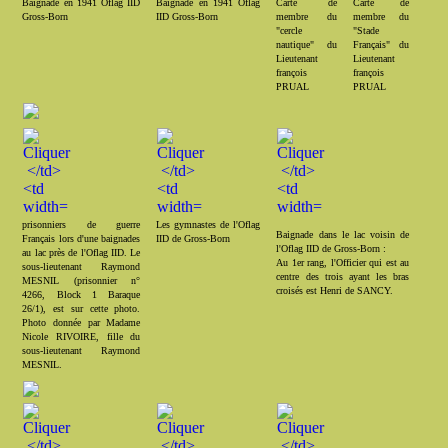
Baignade en 1941 Oflag IID
Baignade en 1941 Oflag
Carte de
Carte de
Gross-Born
IID Gross-Born
membre du
membre du
"cercle
"Stade
nautique" du
Français" du
Lieutenant
Lieutenant
françois
françois
PRUAL
PRUAL
prisonniers de guerre
Les gymnastes de l'Oflag
Baignade dans le lac voisin de
Français lors d'une baignades
IID de Gross-Born
l'Oflag IID de Gross-Born :
au lac près de l'Oflag IID. Le
Au 1er rang, l'Officier qui est au
sous-lieutenant Raymond
centre des trois ayant les bras
MESNIL (prisonnier n°
croisés est Henri de SANCY.
4266, Block 1 Baraque
26/1), est sur cette photo.
Photo donnée par Madame
Nicole RIVOIRE, fille du
sous-lieutenant Raymond
MESNIL.