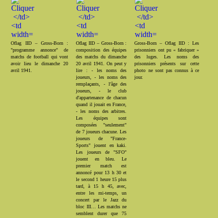
Oflag IID – Gross-Born :
Oflag IID – Gross-Born :
Gross-Born – Oflag IID : Les
"programme annonce" de
composition des équipes
prisonniers ont pu « fabriquer »
matchs de football qui vont
des matchs du dimanche
des luges. Les noms des
avoir lieu le dimanche 20
20 avril 1941. On peut y
prisonniers présents sur cette
avril 1941.
lire : - les noms des
photo ne sont pas connus à ce
joueurs, - les noms des
jour.
remplaçants, - l'âge des
joueurs, - le club
d'appartenance de chacun
quand il jouait en France,
- les noms des arbitres.
Les équipes sont
composées "seulement"
de 7 joueurs chacune. Les
joueurs de "France-
Sports" jouent en kaki.
Les joueurs de "SFO"
jouent en bleu. Le
premier match est
annoncé pour 13 h 30 et
le second 1 heure 15 plus
tard, à 15 h 45, avec,
entre les mi-temps, un
concert par le Jazz du
bloc III… Les matchs ne
semblent durer que 75