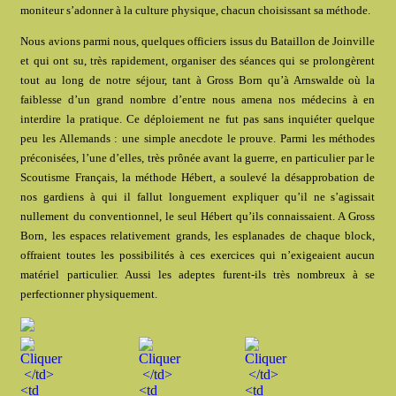
moniteur s’adonner à la culture physique, chacun choisissant sa méthode.
Nous avions parmi nous, quelques officiers issus du Bataillon de Joinville
et qui ont su, très rapidement, organiser des séances qui se prolongèrent
tout au long de notre séjour, tant à Gross Born qu’à Arnswalde où la
faiblesse d’un grand nombre d’entre nous amena nos médecins à en
interdire la pratique. Ce déploiement ne fut pas sans inquiéter quelque
peu les Allemands : une simple anecdote le prouve. Parmi les méthodes
préconisées, l’une d’elles, très prônée avant la guerre, en particulier par le
Scoutisme Français, la méthode Hébert, a soulevé la désapprobation de
nos gardiens à qui il fallut longuement expliquer qu’il ne s’agissait
nullement du conventionnel, le seul Hébert qu’ils connaissaient. A Gross
Born, les espaces relativement grands, les esplanades de chaque block,
offraient toutes les possibilités à ces exercices qui n’exigeaient aucun
matériel particulier. Aussi les adeptes furent-ils très nombreux à se
perfectionner physiquement.