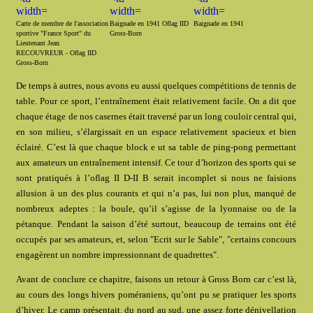
Carte de membre de l'association
Baignade en 1941 Oflag IID
Baignade en 1941
sportive "France Sport" du
Gross-Born
Lieutenant Jean
RECOUVREUR - Oflag IID
Gross-Born
De temps à autres, nous avons eu aussi quelques compétitions de tennis de
table. Pour ce sport, l’entraînement était relativement facile. On a dit que
chaque étage de nos casernes était traversé par un long couloir central qui,
en son milieu, s’élargissait en un espace relativement spacieux et bien
éclairé. C’est là que chaque block e ut sa table de ping-pong permettant
aux amateurs un entraînement intensif. Ce tour d’horizon des sports qui se
sont pratiqués à l’oflag II D-II B serait incomplet si nous ne faisions
allusion à un des plus courants et qui n’a pas, lui non plus, manqué de
nombreux adeptes : la boule, qu’il s’agisse de la lyonnaise ou de la
pétanque. Pendant la saison d’été surtout, beaucoup de terrains ont été
occupés par ses amateurs, et, selon "Ecrit sur le Sable", "certains concours
engagèrent un nombre impressionnant de quadrettes".
Avant de conclure ce chapitre, faisons un retour à Gross Born car c’est là,
au cours des longs hivers poméraniens, qu’ont pu se pratiquer les sports
d’hiver. Le camp présentait, du nord au sud, une assez forte dénivellation